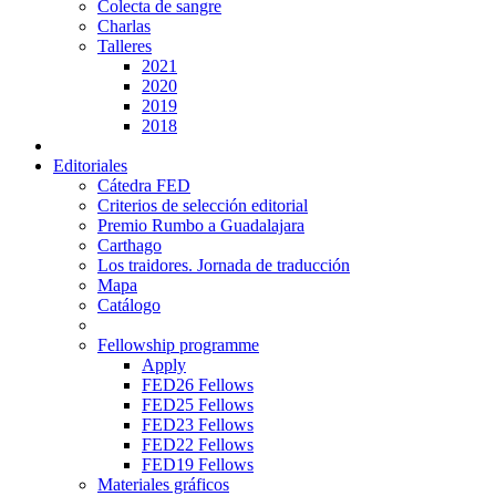
Colecta de sangre
Charlas
Talleres
2021
2020
2019
2018
Editoriales
Cátedra FED
Criterios de selección editorial
Premio Rumbo a Guadalajara
Carthago
Los traidores. Jornada de traducción
Mapa
Catálogo
Fellowship programme
Apply
FED26 Fellows
FED25 Fellows
FED23 Fellows
FED22 Fellows
FED19 Fellows
Materiales gráficos