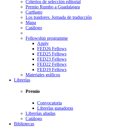
Criterios de selección editorial
Premio Rumbo a Guadalajara
Carthago
Los traidores. Jornada de traducción
Mapa
Catálogo
Fellowship programme
Apply
FED26 Fellows
FED25 Fellows
FED23 Fellows
FED22 Fellows
FED19 Fellows
Materiales gráficos
Librerías
Premio
Convocatoria
Librerías ganadoras
Librerías aliadas
Catálogo
Bibliotecas