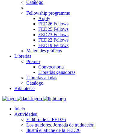
Catálogo
Fellowship programme
Apply
FED26 Fellows
FED25 Fellows
FED23 Fellows
FED22 Fellows
FED19 Fellows
Materiales gráficos
Librerías
Premio
Convocatoria
Librerías ganadoras
Librerías aliadas
Catálogo
Bibliotecas
Inicio
Actividades
El libro de la FED26
Los traidores. Jornada de traducción
Ilustrá el afiche de la FED26