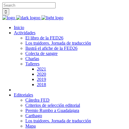
Inicio
Actividades
El libro de la FED26
Los traidores. Jornada de traducción
Ilustrá el afiche de la FED26
Colecta de sangre
Charlas
Talleres
2021
2020
2019
2018
Editoriales
Cátedra FED
Criterios de selección editorial
Premio Rumbo a Guadalajara
Carthago
Los traidores. Jornada de traducción
Mapa