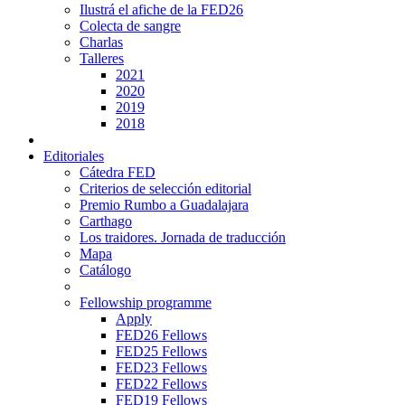
Ilustrá el afiche de la FED26
Colecta de sangre
Charlas
Talleres
2021
2020
2019
2018
Editoriales
Cátedra FED
Criterios de selección editorial
Premio Rumbo a Guadalajara
Carthago
Los traidores. Jornada de traducción
Mapa
Catálogo
Fellowship programme
Apply
FED26 Fellows
FED25 Fellows
FED23 Fellows
FED22 Fellows
FED19 Fellows