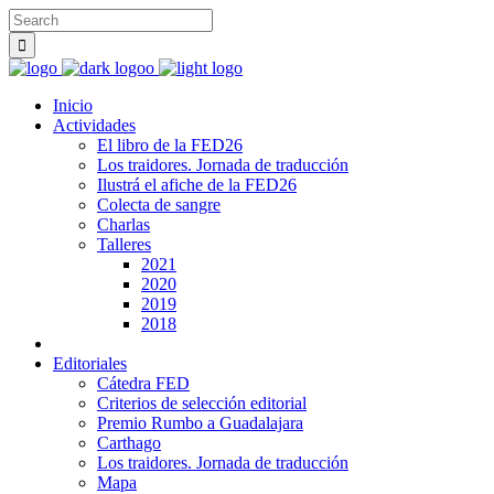
Inicio
Actividades
El libro de la FED26
Los traidores. Jornada de traducción
Ilustrá el afiche de la FED26
Colecta de sangre
Charlas
Talleres
2021
2020
2019
2018
Editoriales
Cátedra FED
Criterios de selección editorial
Premio Rumbo a Guadalajara
Carthago
Los traidores. Jornada de traducción
Mapa