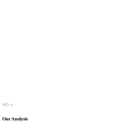
134
Projects
NO-1
Our Analysis