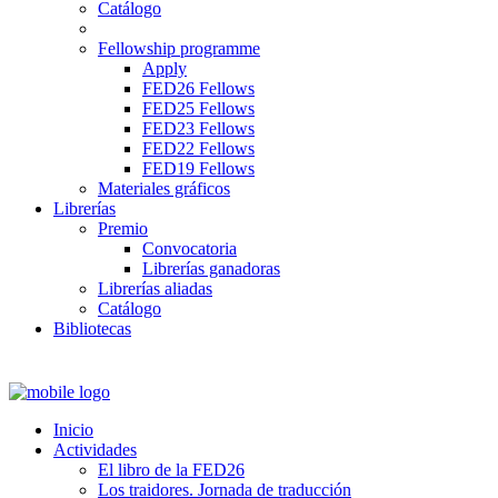
Catálogo
Fellowship programme
Apply
FED26 Fellows
FED25 Fellows
FED23 Fellows
FED22 Fellows
FED19 Fellows
Materiales gráficos
Librerías
Premio
Convocatoria
Librerías ganadoras
Librerías aliadas
Catálogo
Bibliotecas
Inicio
Actividades
El libro de la FED26
Los traidores. Jornada de traducción