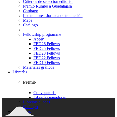
Criterios de selección editorial
Premio Rumbo a Guadalajara
Carthago
Los traidores. Jornada de traducción
Mapa
Catálogo
Fellowship programme
Apply
FED26 Fellows
FED25 Fellows
FED23 Fellows
FED22 Fellows
FED19 Fellows
Materiales gráficos
Librerías
Premio
Convocatoria
Librerías ganadoras
Librerías aliadas
Catálogo
Bibliotecas