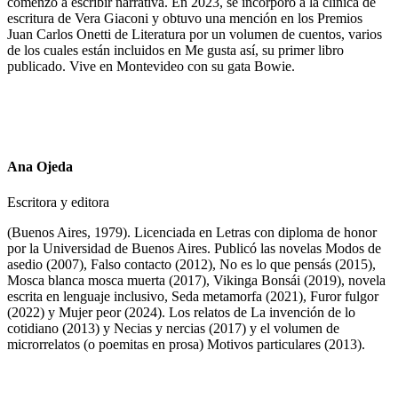
comenzó a escribir narrativa. En 2023, se incorporó a la clínica de
escritura de Vera Giaconi y obtuvo una mención en los Premios
Juan Carlos Onetti de Literatura por un volumen de cuentos, varios
de los cuales están incluidos en Me gusta así, su primer libro
publicado. Vive en Montevideo con su gata Bowie.
Ana Ojeda
Escritora y editora
(Buenos Aires, 1979). Licenciada en Letras con diploma de honor
por la Universidad de Buenos Aires. Publicó las novelas Modos de
asedio (2007), Falso contacto (2012), No es lo que pensás (2015),
Mosca blanca mosca muerta (2017), Vikinga Bonsái (2019), novela
escrita en lenguaje inclusivo, Seda metamorfa (2021), Furor fulgor
(2022) y Mujer peor (2024). Los relatos de La invención de lo
cotidiano (2013) y Necias y nercias (2017) y el volumen de
microrrelatos (o poemitas en prosa) Motivos particulares (2013).