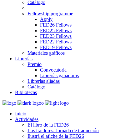
Catálogo
Fellowship programme
Apply
FED26 Fellows
FED25 Fellows
FED23 Fellows
FED22 Fellows
FED19 Fellows
Materiales gráficos
Librerías
Premio
Convocatoria
Librerías ganadoras
Librerías aliadas
Catálogo
Bibliotecas
Inicio
Actividades
El libro de la FED26
Los traidores. Jornada de traducción
Ilustrá el afiche de la FED26