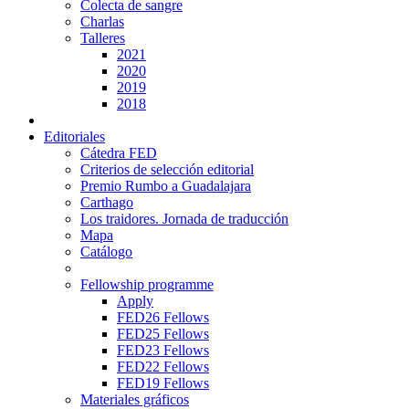
Colecta de sangre
Charlas
Talleres
2021
2020
2019
2018
Editoriales
Cátedra FED
Criterios de selección editorial
Premio Rumbo a Guadalajara
Carthago
Los traidores. Jornada de traducción
Mapa
Catálogo
Fellowship programme
Apply
FED26 Fellows
FED25 Fellows
FED23 Fellows
FED22 Fellows
FED19 Fellows
Materiales gráficos