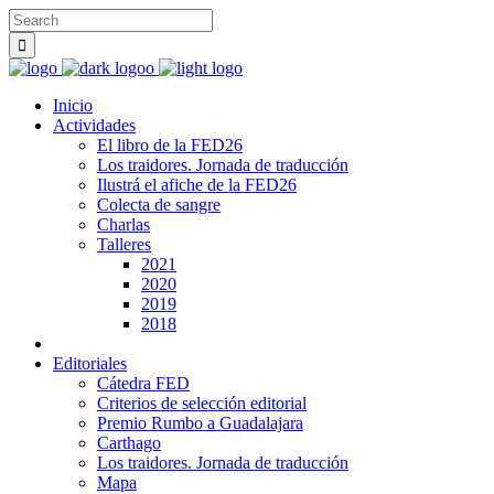
Inicio
Actividades
El libro de la FED26
Los traidores. Jornada de traducción
Ilustrá el afiche de la FED26
Colecta de sangre
Charlas
Talleres
2021
2020
2019
2018
Editoriales
Cátedra FED
Criterios de selección editorial
Premio Rumbo a Guadalajara
Carthago
Los traidores. Jornada de traducción
Mapa