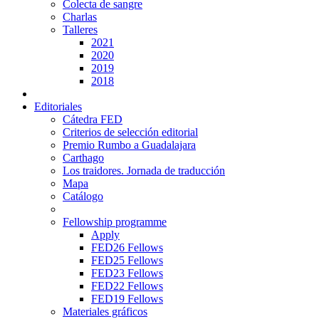
Colecta de sangre
Charlas
Talleres
2021
2020
2019
2018
Editoriales
Cátedra FED
Criterios de selección editorial
Premio Rumbo a Guadalajara
Carthago
Los traidores. Jornada de traducción
Mapa
Catálogo
Fellowship programme
Apply
FED26 Fellows
FED25 Fellows
FED23 Fellows
FED22 Fellows
FED19 Fellows
Materiales gráficos