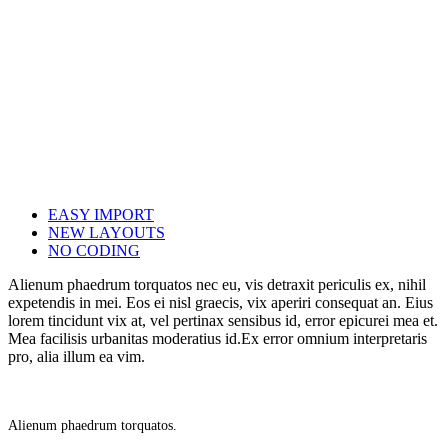
EASY IMPORT
NEW LAYOUTS
NO CODING
Alienum phaedrum torquatos nec eu, vis detraxit periculis ex, nihil
expetendis in mei. Eos ei nisl graecis, vix aperiri consequat an. Eius
lorem tincidunt vix at, vel pertinax sensibus id, error epicurei mea et.
Mea facilisis urbanitas moderatius id.Ex error omnium interpretaris
pro, alia illum ea vim.
Alienum phaedrum torquatos.