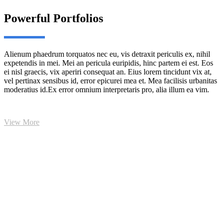
Powerful Portfolios
Alienum phaedrum torquatos nec eu, vis detraxit periculis ex, nihil
expetendis in mei. Mei an pericula euripidis, hinc partem ei est. Eos
ei nisl graecis, vix aperiri consequat an. Eius lorem tincidunt vix at,
vel pertinax sensibus id, error epicurei mea et. Mea facilisis urbanitas
moderatius id.Ex error omnium interpretaris pro, alia illum ea vim.
View More