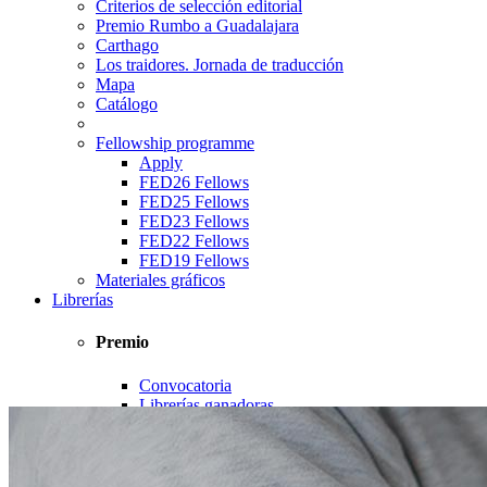
Criterios de selección editorial
Premio Rumbo a Guadalajara
Carthago
Los traidores. Jornada de traducción
Mapa
Catálogo
Fellowship programme
Apply
FED26 Fellows
FED25 Fellows
FED23 Fellows
FED22 Fellows
FED19 Fellows
Materiales gráficos
Librerías
Premio
Convocatoria
Librerías ganadoras
Librerías aliadas
Catálogo
Bibliotecas