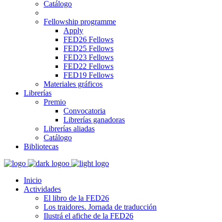
Catálogo
Fellowship programme
Apply
FED26 Fellows
FED25 Fellows
FED23 Fellows
FED22 Fellows
FED19 Fellows
Materiales gráficos
Librerías
Premio
Convocatoria
Librerías ganadoras
Librerías aliadas
Catálogo
Bibliotecas
Inicio
Actividades
El libro de la FED26
Los traidores. Jornada de traducción
Ilustrá el afiche de la FED26