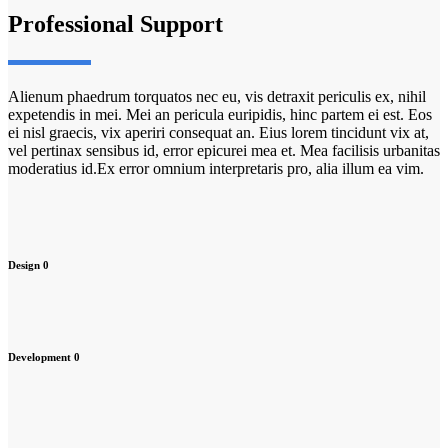
Professional Support
Alienum phaedrum torquatos nec eu, vis detraxit periculis ex, nihil
expetendis in mei. Mei an pericula euripidis, hinc partem ei est. Eos
ei nisl graecis, vix aperiri consequat an. Eius lorem tincidunt vix at,
vel pertinax sensibus id, error epicurei mea et. Mea facilisis urbanitas
moderatius id.Ex error omnium interpretaris pro, alia illum ea vim.
Design
0
Development
0