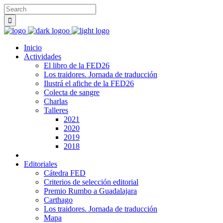
Inicio
Actividades
El libro de la FED26
Los traidores. Jornada de traducción
Ilustrá el afiche de la FED26
Colecta de sangre
Charlas
Talleres
2021
2020
2019
2018
Editoriales
Cátedra FED
Criterios de selección editorial
Premio Rumbo a Guadalajara
Carthago
Los traidores. Jornada de traducción
Mapa