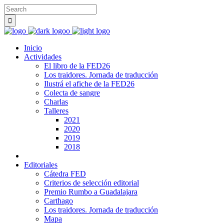
Inicio
Actividades
El libro de la FED26
Los traidores. Jornada de traducción
Ilustrá el afiche de la FED26
Colecta de sangre
Charlas
Talleres
2021
2020
2019
2018
Editoriales
Cátedra FED
Criterios de selección editorial
Premio Rumbo a Guadalajara
Carthago
Los traidores. Jornada de traducción
Mapa