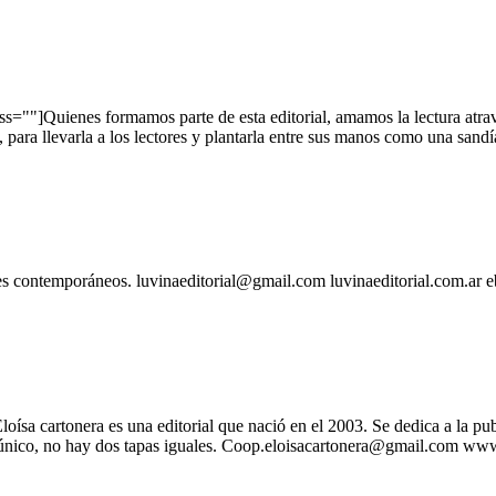
"]Quienes formamos parte de esta editorial, amamos la lectura atrave
a, para llevarla a los lectores y plantarla entre sus manos como una sand
ntemporáneos. luvinaeditorial@gmail.com luvinaeditorial.com.ar ebo
cartonera es una editorial que nació en el 2003. Se dedica a la public
es único, no hay dos tapas iguales. Coop.eloisacartonera@gmail.com ww