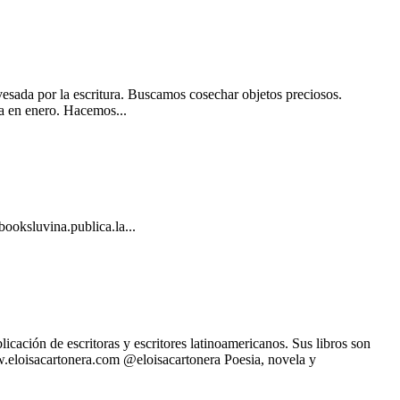
sada por la escritura. Buscamos cosechar objetos preciosos.
ía en enero. Hacemos...
oksluvina.publica.la...
ación de escritoras y escritores latinoamericanos. Sus libros son
w.eloisacartonera.com @eloisacartonera Poesia, novela y