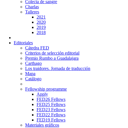
Colecta de sangre
Charlas
Talleres
2021
2020
2019
2018
Editoriales
Cátedra FED
Criterios de selección editorial
Premio Rumbo a Guadalajara
Carthago
Los traidores. Jornada de traducción
Mapa
Catálogo
Fellowship programme
Apply
FED26 Fellows
FED25 Fellows
FED23 Fellows
FED22 Fellows
FED19 Fellows
Materiales gráficos