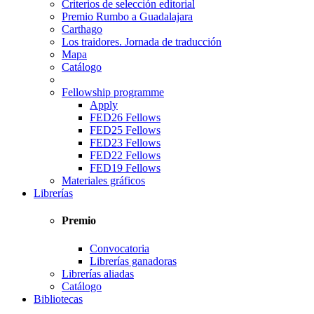
Criterios de selección editorial
Premio Rumbo a Guadalajara
Carthago
Los traidores. Jornada de traducción
Mapa
Catálogo
Fellowship programme
Apply
FED26 Fellows
FED25 Fellows
FED23 Fellows
FED22 Fellows
FED19 Fellows
Materiales gráficos
Librerías
Premio
Convocatoria
Librerías ganadoras
Librerías aliadas
Catálogo
Bibliotecas