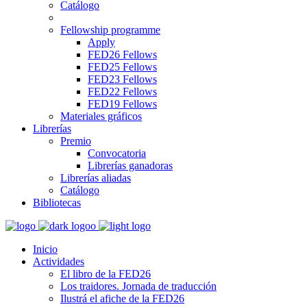
Catálogo
Fellowship programme
Apply
FED26 Fellows
FED25 Fellows
FED23 Fellows
FED22 Fellows
FED19 Fellows
Materiales gráficos
Librerías
Premio
Convocatoria
Librerías ganadoras
Librerías aliadas
Catálogo
Bibliotecas
Inicio
Actividades
El libro de la FED26
Los traidores. Jornada de traducción
Ilustrá el afiche de la FED26