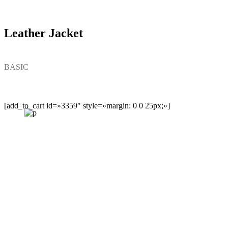
Leather Jacket
BASIC
[add_to_cart id=»3359″ style=»margin: 0 0 25px;»]