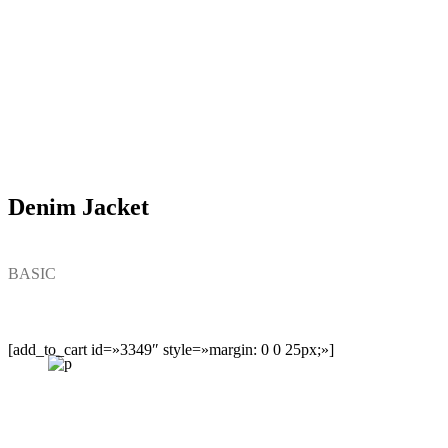
Denim Jacket
BASIC
[add_to_cart id=»3349″ style=»margin: 0 0 25px;»]