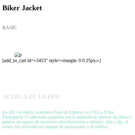
Biker Jacket
BASIC
[add_to_cart id=»3453″ style=»margin: 0 0 25px;»]
ACERCA DE LA FED
En 2013 se realizó la primera Feria de Editores, en FM La Tribu.
Participaron 15 editoriales pequeñas con la intención de mostrar sus libros y
generar un espacio de encuentro entre lectores/as y editores. Año a año, el
evento fue creciendo en cantidad de participantes y de público.