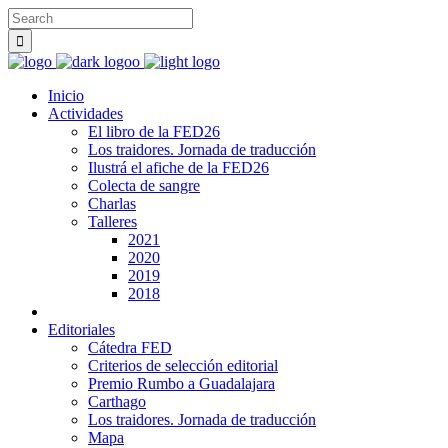
Inicio
Actividades
El libro de la FED26
Los traidores. Jornada de traducción
Ilustrá el afiche de la FED26
Colecta de sangre
Charlas
Talleres
2021
2020
2019
2018
Editoriales
Cátedra FED
Criterios de selección editorial
Premio Rumbo a Guadalajara
Carthago
Los traidores. Jornada de traducción
Mapa