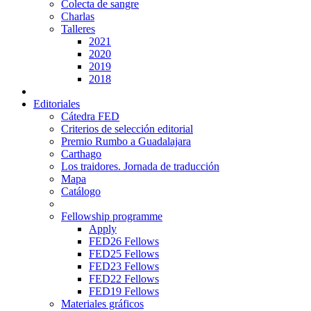
Colecta de sangre
Charlas
Talleres
2021
2020
2019
2018
Editoriales
Cátedra FED
Criterios de selección editorial
Premio Rumbo a Guadalajara
Carthago
Los traidores. Jornada de traducción
Mapa
Catálogo
Fellowship programme
Apply
FED26 Fellows
FED25 Fellows
FED23 Fellows
FED22 Fellows
FED19 Fellows
Materiales gráficos