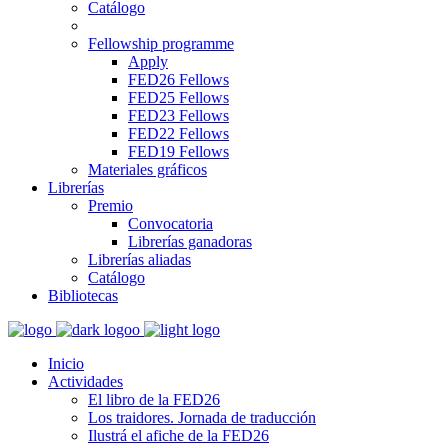
Catálogo
Fellowship programme
Apply
FED26 Fellows
FED25 Fellows
FED23 Fellows
FED22 Fellows
FED19 Fellows
Materiales gráficos
Librerías
Premio
Convocatoria
Librerías ganadoras
Librerías aliadas
Catálogo
Bibliotecas
Inicio
Actividades
El libro de la FED26
Los traidores. Jornada de traducción
Ilustrá el afiche de la FED26