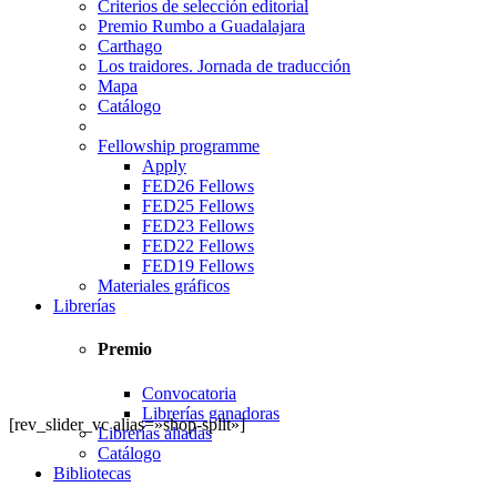
Criterios de selección editorial
Premio Rumbo a Guadalajara
Carthago
Los traidores. Jornada de traducción
Mapa
Catálogo
Fellowship programme
Apply
FED26 Fellows
FED25 Fellows
FED23 Fellows
FED22 Fellows
FED19 Fellows
Materiales gráficos
Librerías
Premio
Convocatoria
Librerías ganadoras
[rev_slider_vc alias=»shop-split»]
Librerías aliadas
Catálogo
Bibliotecas