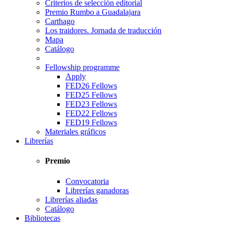
Criterios de selección editorial
Premio Rumbo a Guadalajara
Carthago
Los traidores. Jornada de traducción
Mapa
Catálogo
Fellowship programme
Apply
FED26 Fellows
FED25 Fellows
FED23 Fellows
FED22 Fellows
FED19 Fellows
Materiales gráficos
Librerías
Premio
Convocatoria
Librerías ganadoras
Librerías aliadas
Catálogo
Bibliotecas