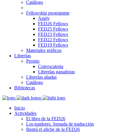
Catálogo
Fellowship programme
Apply
FED26 Fellows
FED25 Fellows
FED23 Fellows
FED22 Fellows
FED19 Fellows
Materiales gráficos
Librerías
Premio
Convocatoria
Librerías ganadoras
Librerías aliadas
Catálogo
Bibliotecas
Inicio
Actividades
El libro de la FED26
Los traidores. Jornada de traducción
Ilustrá el afiche de la FED26