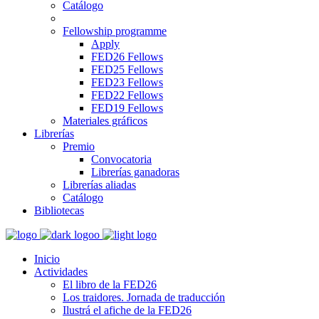
Catálogo
Fellowship programme
Apply
FED26 Fellows
FED25 Fellows
FED23 Fellows
FED22 Fellows
FED19 Fellows
Materiales gráficos
Librerías
Premio
Convocatoria
Librerías ganadoras
Librerías aliadas
Catálogo
Bibliotecas
Inicio
Actividades
El libro de la FED26
Los traidores. Jornada de traducción
Ilustrá el afiche de la FED26