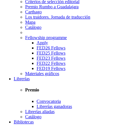
Criterios de selección editorial
Premio Rumbo a Guadalajara
Carthago
Los traidores. Jornada de traducción
Mapa
Catálogo
Fellowship programme
Apply
FED26 Fellows
FED25 Fellows
FED23 Fellows
FED22 Fellows
FED19 Fellows
Materiales gráficos
Librerías
Premio
Convocatoria
Librerías ganadoras
Librerías aliadas
Catálogo
Bibliotecas