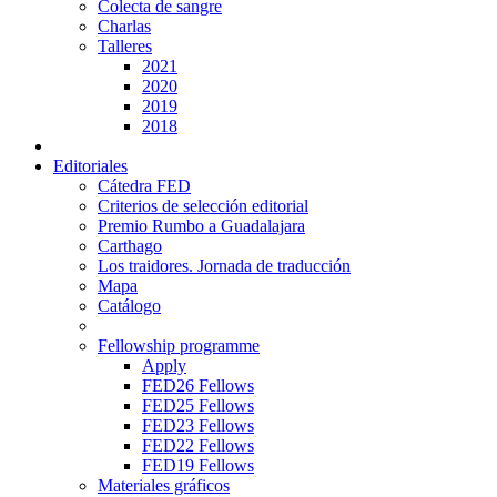
Colecta de sangre
Charlas
Talleres
2021
2020
2019
2018
Editoriales
Cátedra FED
Criterios de selección editorial
Premio Rumbo a Guadalajara
Carthago
Los traidores. Jornada de traducción
Mapa
Catálogo
Fellowship programme
Apply
FED26 Fellows
FED25 Fellows
FED23 Fellows
FED22 Fellows
FED19 Fellows
Materiales gráficos