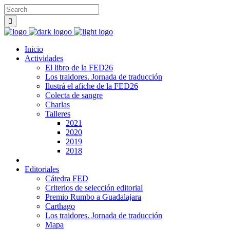
Inicio
Actividades
El libro de la FED26
Los traidores. Jornada de traducción
Ilustrá el afiche de la FED26
Colecta de sangre
Charlas
Talleres
2021
2020
2019
2018
Editoriales
Cátedra FED
Criterios de selección editorial
Premio Rumbo a Guadalajara
Carthago
Los traidores. Jornada de traducción
Mapa