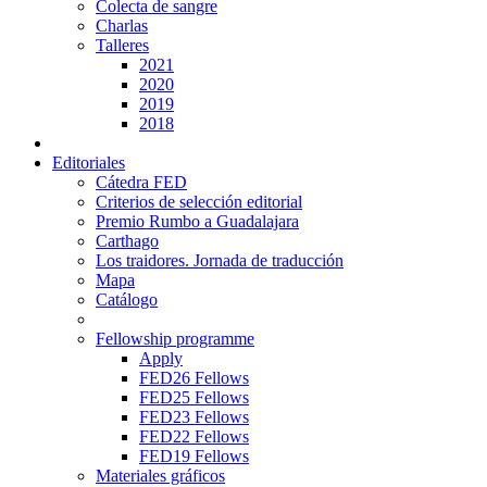
Colecta de sangre
Charlas
Talleres
2021
2020
2019
2018
Editoriales
Cátedra FED
Criterios de selección editorial
Premio Rumbo a Guadalajara
Carthago
Los traidores. Jornada de traducción
Mapa
Catálogo
Fellowship programme
Apply
FED26 Fellows
FED25 Fellows
FED23 Fellows
FED22 Fellows
FED19 Fellows
Materiales gráficos