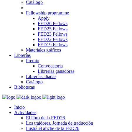
Catálogo
Fellowship programme
Apply
FED26 Fellows
FED25 Fellows
FED23 Fellows
FED22 Fellows
FED19 Fellows
Materiales gráficos
Librerías
Premio
Convocatoria
Librerías ganadoras
Librerías aliadas
Catálogo
Bibliotecas
Inicio
Actividades
El libro de la FED26
Los traidores. Jornada de traducción
Ilustrá el afiche de la FED26