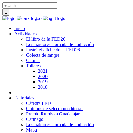
Inicio
Actividades
El libro de la FED26
Los traidores. Jornada de traducción
Ilustrá el afiche de la FED26
Colecta de sangre
Charlas
Talleres
2021
2020
2019
2018
Editoriales
Cátedra FED
Criterios de selección editorial
Premio Rumbo a Guadalajara
Carthago
Los traidores. Jornada de traducción
Mapa