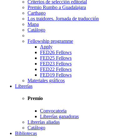
Criterios de selección editorial
Premio Rumbo a Guadalajara
Carthago
Los traidores. Jornada de traducción
Mapa
Catálogo
Fellowship programme
Apply
FED26 Fellows
FED25 Fellows
FED23 Fellows
FED22 Fellows
FED19 Fellows
Materiales gráficos
Librerías
Premio
Convocatoria
Librerías ganadoras
Librerías aliadas
Catálogo
Bibliotecas