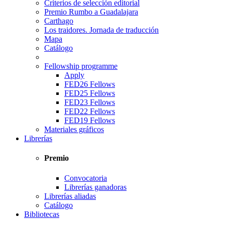
Criterios de selección editorial
Premio Rumbo a Guadalajara
Carthago
Los traidores. Jornada de traducción
Mapa
Catálogo
Fellowship programme
Apply
FED26 Fellows
FED25 Fellows
FED23 Fellows
FED22 Fellows
FED19 Fellows
Materiales gráficos
Librerías
Premio
Convocatoria
Librerías ganadoras
Librerías aliadas
Catálogo
Bibliotecas