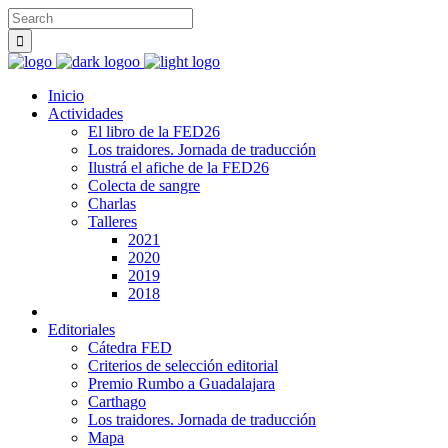
Inicio
Actividades
El libro de la FED26
Los traidores. Jornada de traducción
Ilustrá el afiche de la FED26
Colecta de sangre
Charlas
Talleres
2021
2020
2019
2018
Editoriales
Cátedra FED
Criterios de selección editorial
Premio Rumbo a Guadalajara
Carthago
Los traidores. Jornada de traducción
Mapa