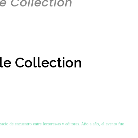
e Collection
e Collection
acio de encuentro entre lectores/as y editores. Año a año, el evento fue