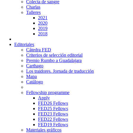
Colecta de sangre
Charlas
Talleres
2021
2020
2019
2018
Editoriales
Cátedra FED
Criterios de selección editorial
Premio Rumbo a Guadalajara
Carthago
Los traidores. Jornada de traducción
Mapa
Catálogo
Fellowship programme
Apply
FED26 Fellows
FED25 Fellows
FED23 Fellows
FED22 Fellows
FED19 Fellows
Materiales gráficos