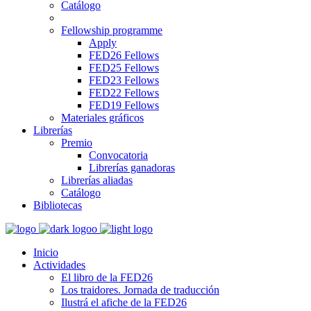
Catálogo
Fellowship programme
Apply
FED26 Fellows
FED25 Fellows
FED23 Fellows
FED22 Fellows
FED19 Fellows
Materiales gráficos
Librerías
Premio
Convocatoria
Librerías ganadoras
Librerías aliadas
Catálogo
Bibliotecas
Inicio
Actividades
El libro de la FED26
Los traidores. Jornada de traducción
Ilustrá el afiche de la FED26