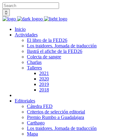
Inicio
Actividades
El libro de la FED26
Los traidores. Jornada de traducción
Ilustrá el afiche de la FED26
Colecta de sangre
Charlas
Talleres
2021
2020
2019
2018
Editoriales
Cátedra FED
Criterios de selección editorial
Premio Rumbo a Guadalajara
Carthago
Los traidores. Jornada de traducción
Mapa