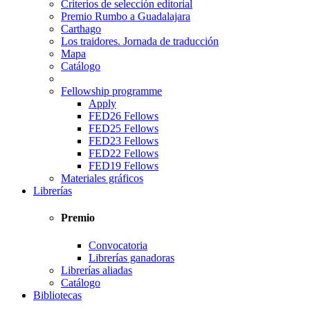
Criterios de selección editorial
Premio Rumbo a Guadalajara
Carthago
Los traidores. Jornada de traducción
Mapa
Catálogo
Fellowship programme
Apply
FED26 Fellows
FED25 Fellows
FED23 Fellows
FED22 Fellows
FED19 Fellows
Materiales gráficos
Librerías
Premio
Convocatoria
Librerías ganadoras
Librerías aliadas
Catálogo
Bibliotecas