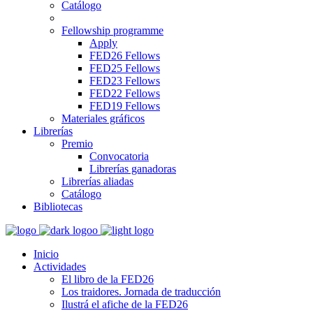
Catálogo
Fellowship programme
Apply
FED26 Fellows
FED25 Fellows
FED23 Fellows
FED22 Fellows
FED19 Fellows
Materiales gráficos
Librerías
Premio
Convocatoria
Librerías ganadoras
Librerías aliadas
Catálogo
Bibliotecas
Inicio
Actividades
El libro de la FED26
Los traidores. Jornada de traducción
Ilustrá el afiche de la FED26