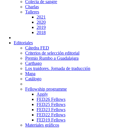
Colecta de sangre
Charlas
Talleres
2021
2020
2019
2018
Editoriales
Cátedra FED
Criterios de selección editorial
Premio Rumbo a Guadalajara
Carthago
Los traidores. Jornada de traducción
Mapa
Catálogo
Fellowship programme
Apply
FED26 Fellows
FED25 Fellows
FED23 Fellows
FED22 Fellows
FED19 Fellows
Materiales gráficos