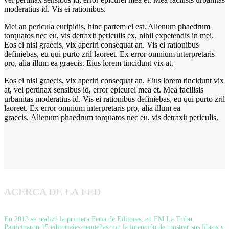
moderatius id. Vis ei rationibus.
Mei an pericula euripidis, hinc partem ei est. Alienum phaedrum
torquatos nec eu, vis detraxit periculis ex, nihil expetendis in mei.
Eos ei nisl graecis, vix aperiri consequat an. Vis ei rationibus
definiebas, eu qui purto zril laoreet. Ex error omnium interpretaris
pro, alia illum ea graecis. Eius lorem tincidunt vix at.
Eos ei nisl graecis, vix aperiri consequat an. Eius lorem tincidunt vix
at, vel pertinax sensibus id, error epicurei mea et. Mea facilisis
urbanitas moderatius id. Vis ei rationibus definiebas, eu qui purto zril
laoreet. Ex error omnium interpretaris pro, alia illum ea
graecis. Alienum phaedrum torquatos nec eu, vis detraxit periculis.
ACERCA DE LA FED
En 2013 se realizó la primera Feria de Editores, en FM La Tribu.
Participaron 15 editoriales pequeñas con la intención de mostrar sus libros y