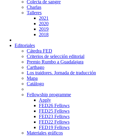
Colecta de sangre
Charlas
Talleres
2021
2020
2019
2018
Editoriales
Cátedra FED
Criterios de selección editorial
Premio Rumbo a Guadalajara
Carthago
Los traidores. Jornada de traducción
Mapa
Catálogo
Fellowship programme
Apply
FED26 Fellows
FED25 Fellows
FED23 Fellows
FED22 Fellows
FED19 Fellows
Materiales gráficos