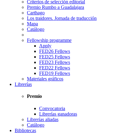
Criterios de selección editorial
Premio Rumbo a Guadalajara
Carthago
Los traidores. Jornada de traducción
Mapa
Catálogo
Fellowship programme
Apply
FED26 Fellows
FED25 Fellows
FED23 Fellows
FED22 Fellows
FED19 Fellows
Materiales gráficos
Librerías
Premio
Convocatoria
Librerías ganadoras
Librerías aliadas
Catálogo
Bibliotecas