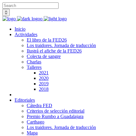
Inicio
Actividades
El libro de la FED26
Los traidores. Jornada de traducción
Ilustrá el afiche de la FED26
Colecta de sangre
Charlas
Talleres
2021
2020
2019
2018
Editoriales
Cátedra FED
Criterios de selección editorial
Premio Rumbo a Guadalajara
Carthago
Los traidores. Jornada de traducción
Mapa