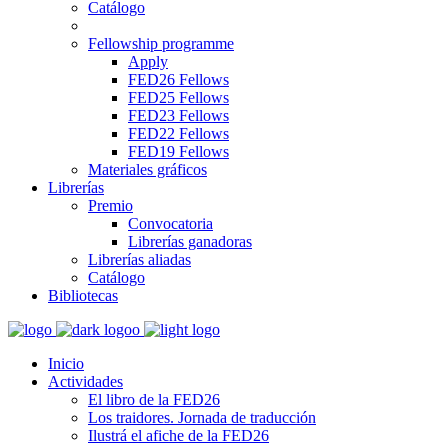
Catálogo
Fellowship programme
Apply
FED26 Fellows
FED25 Fellows
FED23 Fellows
FED22 Fellows
FED19 Fellows
Materiales gráficos
Librerías
Premio
Convocatoria
Librerías ganadoras
Librerías aliadas
Catálogo
Bibliotecas
Inicio
Actividades
El libro de la FED26
Los traidores. Jornada de traducción
Ilustrá el afiche de la FED26