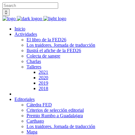
Inicio
Actividades
El libro de la FED26
Los traidores. Jornada de traducción
Ilustrá el afiche de la FED26
Colecta de sangre
Charlas
Talleres
2021
2020
2019
2018
Editoriales
Cátedra FED
Criterios de selección editorial
Premio Rumbo a Guadalajara
Carthago
Los traidores. Jornada de traducción
Mapa