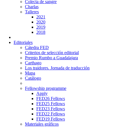
Colecta de sangre
Charlas
Talleres
2021
2020
2019
2018
Editoriales
Cátedra FED
Criterios de selección editorial
Premio Rumbo a Guadalajara
Carthago
Los traidores. Jornada de traducción
Mapa
Catálogo
Fellowship programme
Apply
FED26 Fellows
FED25 Fellows
FED23 Fellows
FED22 Fellows
FED19 Fellows
Materiales gráficos