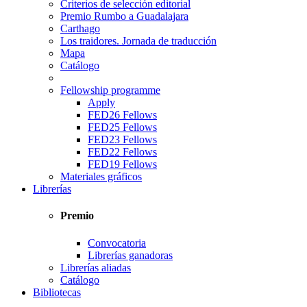
Criterios de selección editorial
Premio Rumbo a Guadalajara
Carthago
Los traidores. Jornada de traducción
Mapa
Catálogo
Fellowship programme
Apply
FED26 Fellows
FED25 Fellows
FED23 Fellows
FED22 Fellows
FED19 Fellows
Materiales gráficos
Librerías
Premio
Convocatoria
Librerías ganadoras
Librerías aliadas
Catálogo
Bibliotecas