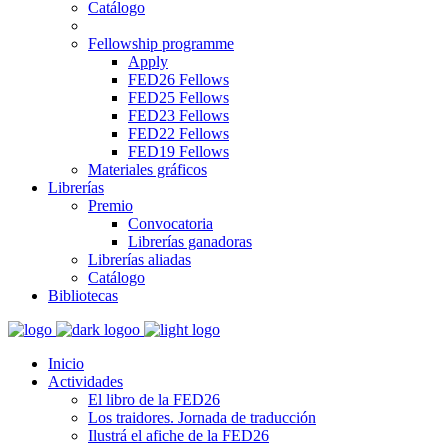
Catálogo
Fellowship programme
Apply
FED26 Fellows
FED25 Fellows
FED23 Fellows
FED22 Fellows
FED19 Fellows
Materiales gráficos
Librerías
Premio
Convocatoria
Librerías ganadoras
Librerías aliadas
Catálogo
Bibliotecas
Inicio
Actividades
El libro de la FED26
Los traidores. Jornada de traducción
Ilustrá el afiche de la FED26