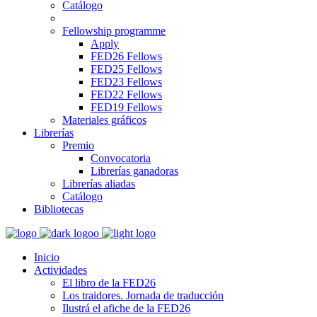
Catálogo
Fellowship programme
Apply
FED26 Fellows
FED25 Fellows
FED23 Fellows
FED22 Fellows
FED19 Fellows
Materiales gráficos
Librerías
Premio
Convocatoria
Librerías ganadoras
Librerías aliadas
Catálogo
Bibliotecas
Inicio
Actividades
El libro de la FED26
Los traidores. Jornada de traducción
Ilustrá el afiche de la FED26