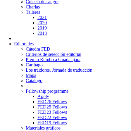
Colecta de sangre
Charlas
Talleres
2021
2020
2019
2018
Editoriales
Cátedra FED
Criterios de selección editorial
Premio Rumbo a Guadalajara
Carthago
Los traidores. Jornada de traducción
Mapa
Catálogo
Fellowship programme
Apply
FED26 Fellows
FED25 Fellows
FED23 Fellows
FED22 Fellows
FED19 Fellows
Materiales gráficos