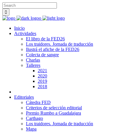
Inicio
Actividades
El libro de la FED26
Los traidores. Jornada de traducción
Ilustrá el afiche de la FED26
Colecta de sangre
Charlas
Talleres
2021
2020
2019
2018
Editoriales
Cátedra FED
Criterios de selección editorial
Premio Rumbo a Guadalajara
Carthago
Los traidores. Jornada de traducción
Mapa