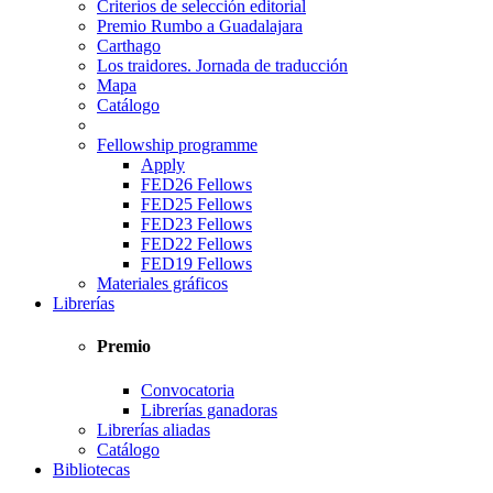
Criterios de selección editorial
Premio Rumbo a Guadalajara
Carthago
Los traidores. Jornada de traducción
Mapa
Catálogo
Fellowship programme
Apply
FED26 Fellows
FED25 Fellows
FED23 Fellows
FED22 Fellows
FED19 Fellows
Materiales gráficos
Librerías
Premio
Convocatoria
Librerías ganadoras
Librerías aliadas
Catálogo
Bibliotecas