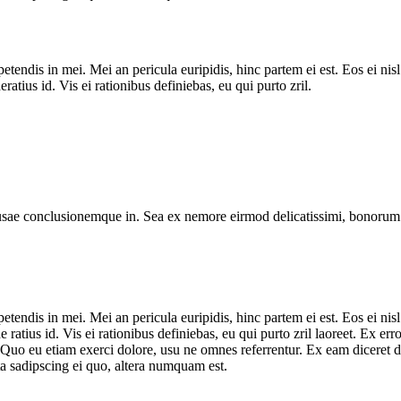
tendis in mei. Mei an pericula euripidis, hinc partem ei est. Eos ei nisl 
ratius id. Vis ei rationibus definiebas, eu qui purto zril.
usae conclusionemque in. Sea ex nemore eirmod delicatissimi, bonorum d
tendis in mei. Mei an pericula euripidis, hinc partem ei est. Eos ei nisl 
e ratius id. Vis ei rationibus definiebas, eu qui purto zril laoreet. Ex er
. Quo eu etiam exerci dolore, usu ne omnes referrentur. Ex eam diceret 
a sadipscing ei quo, altera numquam est.