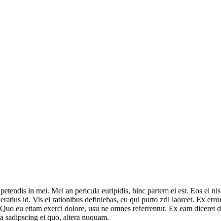
etendis in mei. Mei an pericula euripidis, hinc partem ei est. Eos ei nisl
eratius id. Vis ei rationibus definiebas, eu qui purto zril laoreet. Ex er
. Quo eu etiam exerci dolore, usu ne omnes referrentur. Ex eam diceret 
a sadipscing ei quo, altera nuquam.