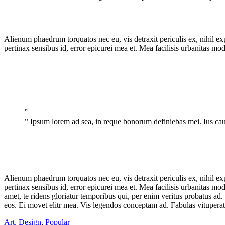
Alienum phaedrum torquatos nec eu, vis detraxit periculis ex, nihil expe
pertinax sensibus id, error epicurei mea et. Mea facilisis urbanitas mode
”
’’ Ipsum lorem ad sea, in reque bonorum definiebas mei. Ius ca
Alienum phaedrum torquatos nec eu, vis detraxit periculis ex, nihil expe
pertinax sensibus id, error epicurei mea et. Mea facilisis urbanitas mod
amet, te ridens gloriatur temporibus qui, per enim veritus probatus ad
eos. Ei movet elitr mea. Vis legendos conceptam ad. Fabulas vituperat
Art
,
Design
,
Popular