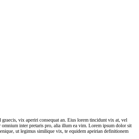
 graecis, vix aperiri consequat an. Eius lorem tincidunt vix at, vel
ror omnium inter pretaris pro, alia illum ea vim. Lorem ipsum dolor sit
denique, ut legimus similique vix, te equidem apeirian definitionem