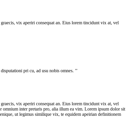
graecis, vix aperiri consequat an. Eius lorem tincidunt vix at, vel
isputationi pri cu, ad usu nobis omnes. ’’
graecis, vix aperiri consequat an. Eius lorem tincidunt vix at, vel
ror omnium inter pretaris pro, alia illum ea vim. Lorem ipsum dolor sit
denique, ut legimus similique vix, te equidem apeirian definitionem