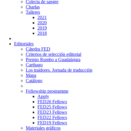
Colecta de sangre
Charlas
Talleres
2021
2020
2019
2018
Editoriales
Cátedra FED
Criterios de selección editorial
Premio Rumbo a Guadalajara
Carthago
Los traidores. Jornada de traducción
Mapa
Catálogo
Fellowship programme
Apply
FED26 Fellows
FED25 Fellows
FED23 Fellows
FED22 Fellows
FED19 Fellows
Materiales gráficos