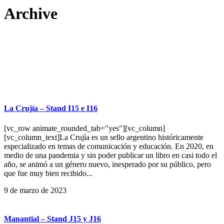
Archive
La Crujía – Stand I15 e I16
[vc_row animate_rounded_tab="yes"][vc_column]
[vc_column_text]La Crujía es un sello argentino históricamente
especializado en temas de comunicación y educación. En 2020, en
medio de una pandemia y sin poder publicar un libro en casi todo el
año, se animó a un género nuevo, inesperado por su público, pero
que fue muy bien recibido...
9 de marzo de 2023
Manantial – Stand J15 y J16