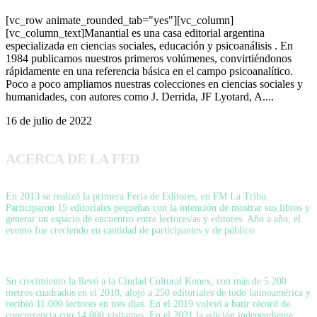
[vc_row animate_rounded_tab="yes"][vc_column]
[vc_column_text]Manantial es una casa editorial argentina
especializada en ciencias sociales, educación y psicoanálisis . En
1984 publicamos nuestros primeros volúmenes, convirtiéndonos
rápidamente en una referencia básica en el campo psicoanalítico.
Poco a poco ampliamos nuestras colecciones en ciencias sociales y
humanidades, con autores como J. Derrida, JF Lyotard, A....
16 de julio de 2022
ACERCA DE LA FED
En 2013 se realizó la primera Feria de Editores, en FM La Tribu.
Participaron 15 editoriales pequeñas con la intención de mostrar sus libros y
generar un espacio de encuentro entre lectores/as y editores. Año a año, el
evento fue creciendo en cantidad de participantes y de público.
Su crecimiento la llevó a la Ciudad Cultural Konex, con más de 5.200
metros cuadrados en el 2018, alojó a 250 editoriales de todo latinoamérica y
recibió 11.000 lectores en tres días. En el 2019 volvió a batir récord de
concurrencia con 14.000 visitantes. En el 2021 la edición independiente