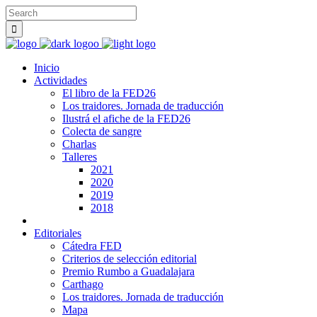
Inicio
Actividades
El libro de la FED26
Los traidores. Jornada de traducción
Ilustrá el afiche de la FED26
Colecta de sangre
Charlas
Talleres
2021
2020
2019
2018
Editoriales
Cátedra FED
Criterios de selección editorial
Premio Rumbo a Guadalajara
Carthago
Los traidores. Jornada de traducción
Mapa