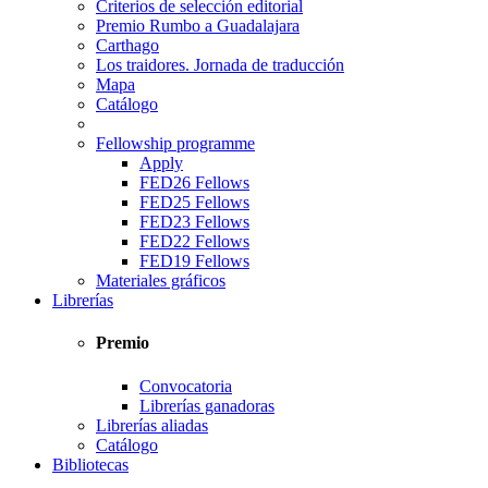
Criterios de selección editorial
Premio Rumbo a Guadalajara
Carthago
Los traidores. Jornada de traducción
Mapa
Catálogo
Fellowship programme
Apply
FED26 Fellows
FED25 Fellows
FED23 Fellows
FED22 Fellows
FED19 Fellows
Materiales gráficos
Librerías
Premio
Convocatoria
Librerías ganadoras
Librerías aliadas
Catálogo
Bibliotecas