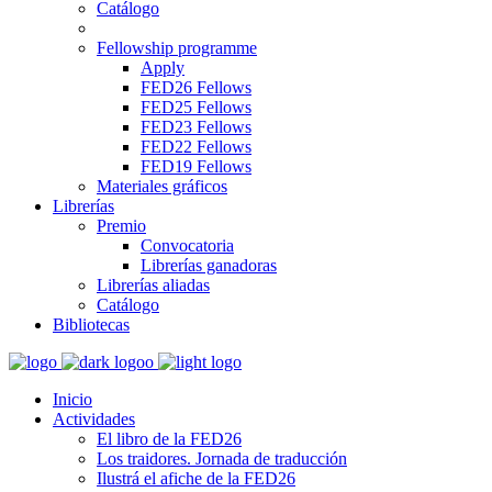
Catálogo
Fellowship programme
Apply
FED26 Fellows
FED25 Fellows
FED23 Fellows
FED22 Fellows
FED19 Fellows
Materiales gráficos
Librerías
Premio
Convocatoria
Librerías ganadoras
Librerías aliadas
Catálogo
Bibliotecas
Inicio
Actividades
El libro de la FED26
Los traidores. Jornada de traducción
Ilustrá el afiche de la FED26