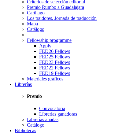
Criterios de selección editorial
Premio Rumbo a Guadalajara
Carthago
Los traidores. Jornada de traducción
Mapa
Catálogo
Fellowship programme
Apply
FED26 Fellows
FED25 Fellows
FED23 Fellows
FED22 Fellows
FED19 Fellows
Materiales gráficos
Librerías
Premio
Convocatoria
Librerías ganadoras
Librerías aliadas
Catálogo
Bibliotecas