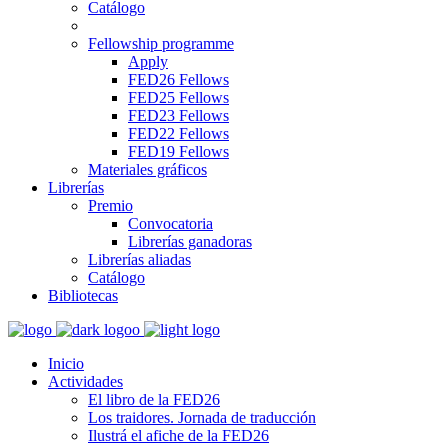
Catálogo
Fellowship programme
Apply
FED26 Fellows
FED25 Fellows
FED23 Fellows
FED22 Fellows
FED19 Fellows
Materiales gráficos
Librerías
Premio
Convocatoria
Librerías ganadoras
Librerías aliadas
Catálogo
Bibliotecas
Inicio
Actividades
El libro de la FED26
Los traidores. Jornada de traducción
Ilustrá el afiche de la FED26