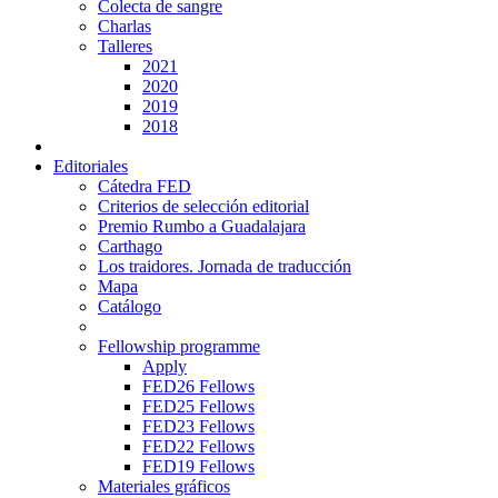
Colecta de sangre
Charlas
Talleres
2021
2020
2019
2018
Editoriales
Cátedra FED
Criterios de selección editorial
Premio Rumbo a Guadalajara
Carthago
Los traidores. Jornada de traducción
Mapa
Catálogo
Fellowship programme
Apply
FED26 Fellows
FED25 Fellows
FED23 Fellows
FED22 Fellows
FED19 Fellows
Materiales gráficos