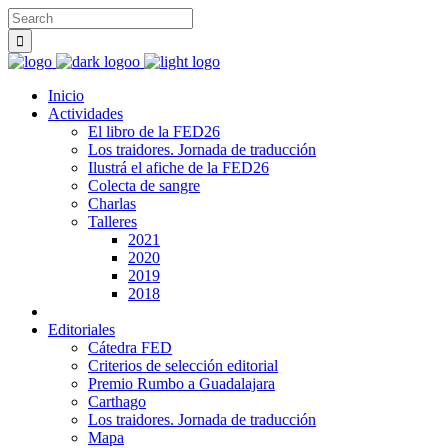
Inicio
Actividades
El libro de la FED26
Los traidores. Jornada de traducción
Ilustrá el afiche de la FED26
Colecta de sangre
Charlas
Talleres
2021
2020
2019
2018
Editoriales
Cátedra FED
Criterios de selección editorial
Premio Rumbo a Guadalajara
Carthago
Los traidores. Jornada de traducción
Mapa