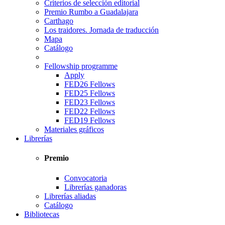
Criterios de selección editorial
Premio Rumbo a Guadalajara
Carthago
Los traidores. Jornada de traducción
Mapa
Catálogo
Fellowship programme
Apply
FED26 Fellows
FED25 Fellows
FED23 Fellows
FED22 Fellows
FED19 Fellows
Materiales gráficos
Librerías
Premio
Convocatoria
Librerías ganadoras
Librerías aliadas
Catálogo
Bibliotecas