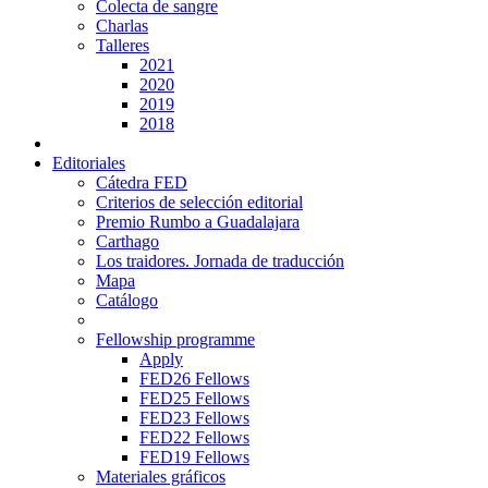
Colecta de sangre
Charlas
Talleres
2021
2020
2019
2018
Editoriales
Cátedra FED
Criterios de selección editorial
Premio Rumbo a Guadalajara
Carthago
Los traidores. Jornada de traducción
Mapa
Catálogo
Fellowship programme
Apply
FED26 Fellows
FED25 Fellows
FED23 Fellows
FED22 Fellows
FED19 Fellows
Materiales gráficos