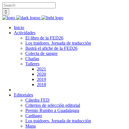
Inicio
Actividades
El libro de la FED26
Los traidores. Jornada de traducción
Ilustrá el afiche de la FED26
Colecta de sangre
Charlas
Talleres
2021
2020
2019
2018
Editoriales
Cátedra FED
Criterios de selección editorial
Premio Rumbo a Guadalajara
Carthago
Los traidores. Jornada de traducción
Mapa