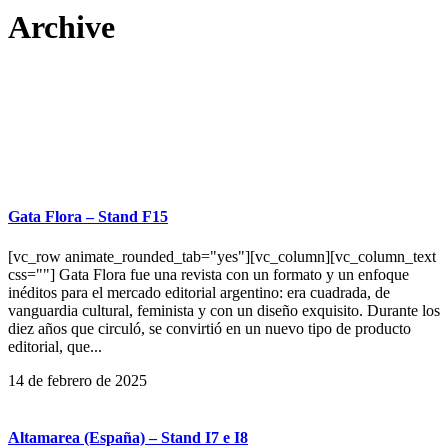
Archive
Gata Flora – Stand F15
[vc_row animate_rounded_tab="yes"][vc_column][vc_column_text
css=""] Gata Flora fue una revista con un formato y un enfoque
inéditos para el mercado editorial argentino: era cuadrada, de
vanguardia cultural, feminista y con un diseño exquisito. Durante los
diez años que circuló, se convirtió en un nuevo tipo de producto
editorial, que...
14 de febrero de 2025
Altamarea (España) – Stand I7 e I8