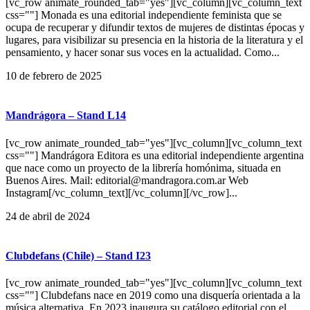
[vc_row animate_rounded_tab="yes"][vc_column][vc_column_text
css=""] Monada es una editorial independiente feminista que se
ocupa de recuperar y difundir textos de mujeres de distintas épocas y
lugares, para visibilizar su presencia en la historia de la literatura y el
pensamiento, y hacer sonar sus voces en la actualidad. Como...
10 de febrero de 2025
Mandrágora – Stand L14
[vc_row animate_rounded_tab="yes"][vc_column][vc_column_text
css=""] Mandrágora Editora es una editorial independiente argentina
que nace como un proyecto de la librería homónima, situada en
Buenos Aires. Mail: editorial@mandragora.com.ar Web
Instagram[/vc_column_text][/vc_column][/vc_row]...
24 de abril de 2024
Clubdefans (Chile) – Stand I23
[vc_row animate_rounded_tab="yes"][vc_column][vc_column_text
css=""] Clubdefans nace en 2019 como una disquería orientada a la
música alternativa. En 2023 inaugura su catálogo editorial con el