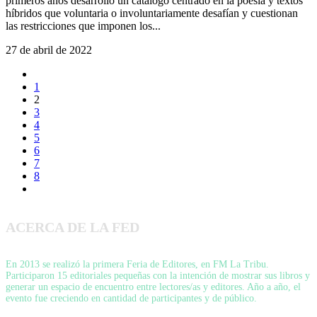
primeros años desarrolló un catálogo centrado en la poesía y textos
híbridos que voluntaria o involuntariamente desafían y cuestionan
las restricciones que imponen los...
27 de abril de 2022
1
2
3
4
5
6
7
8
ACERCA DE LA FED
En 2013 se realizó la primera Feria de Editores, en FM La Tribu.
Participaron 15 editoriales pequeñas con la intención de mostrar sus libros y
generar un espacio de encuentro entre lectores/as y editores. Año a año, el
evento fue creciendo en cantidad de participantes y de público.