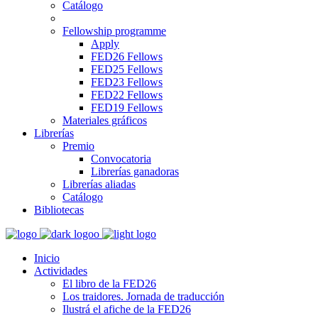
Catálogo
Fellowship programme
Apply
FED26 Fellows
FED25 Fellows
FED23 Fellows
FED22 Fellows
FED19 Fellows
Materiales gráficos
Librerías
Premio
Convocatoria
Librerías ganadoras
Librerías aliadas
Catálogo
Bibliotecas
Inicio
Actividades
El libro de la FED26
Los traidores. Jornada de traducción
Ilustrá el afiche de la FED26