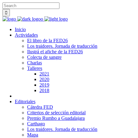
Inicio
Actividades
El libro de la FED26
Los traidores. Jornada de traducción
Ilustrá el afiche de la FED26
Colecta de sangre
Charlas
Talleres
2021
2020
2019
2018
Editoriales
Cátedra FED
Criterios de selección editorial
Premio Rumbo a Guadalajara
Carthago
Los traidores. Jornada de traducción
Mapa