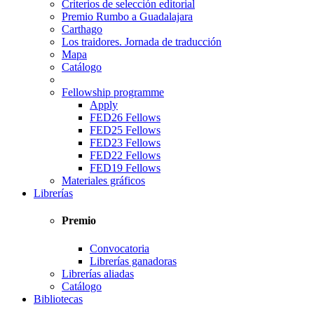
Criterios de selección editorial
Premio Rumbo a Guadalajara
Carthago
Los traidores. Jornada de traducción
Mapa
Catálogo
Fellowship programme
Apply
FED26 Fellows
FED25 Fellows
FED23 Fellows
FED22 Fellows
FED19 Fellows
Materiales gráficos
Librerías
Premio
Convocatoria
Librerías ganadoras
Librerías aliadas
Catálogo
Bibliotecas