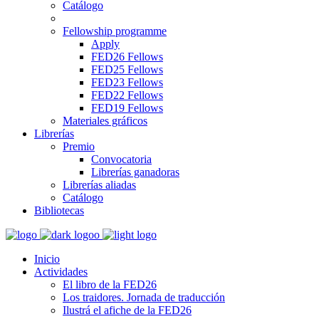
Catálogo
Fellowship programme
Apply
FED26 Fellows
FED25 Fellows
FED23 Fellows
FED22 Fellows
FED19 Fellows
Materiales gráficos
Librerías
Premio
Convocatoria
Librerías ganadoras
Librerías aliadas
Catálogo
Bibliotecas
Inicio
Actividades
El libro de la FED26
Los traidores. Jornada de traducción
Ilustrá el afiche de la FED26