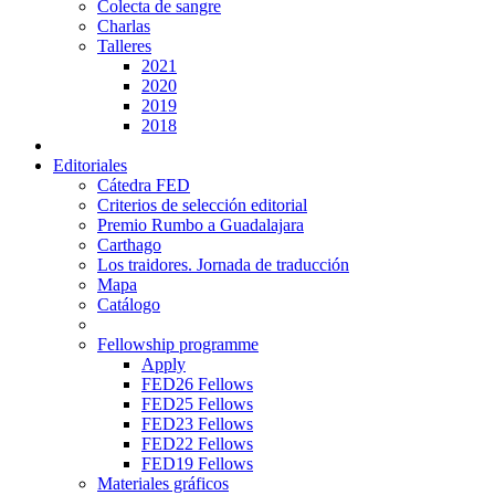
Colecta de sangre
Charlas
Talleres
2021
2020
2019
2018
Editoriales
Cátedra FED
Criterios de selección editorial
Premio Rumbo a Guadalajara
Carthago
Los traidores. Jornada de traducción
Mapa
Catálogo
Fellowship programme
Apply
FED26 Fellows
FED25 Fellows
FED23 Fellows
FED22 Fellows
FED19 Fellows
Materiales gráficos