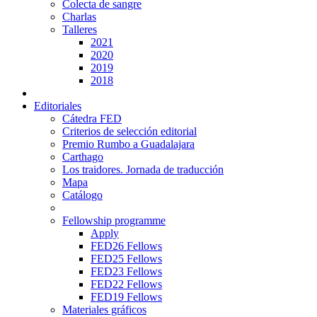
Colecta de sangre
Charlas
Talleres
2021
2020
2019
2018
Editoriales
Cátedra FED
Criterios de selección editorial
Premio Rumbo a Guadalajara
Carthago
Los traidores. Jornada de traducción
Mapa
Catálogo
Fellowship programme
Apply
FED26 Fellows
FED25 Fellows
FED23 Fellows
FED22 Fellows
FED19 Fellows
Materiales gráficos