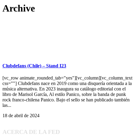
Archive
Clubdefans (Chile) – Stand I23
[vc_row animate_rounded_tab="yes"][vc_column][vc_column_text
css=""] Clubdefans nace en 2019 como una disquería orientada a la
música alternativa. En 2023 inaugura su catálogo editorial con el
libro de Marisol García, Al estilo Panico, sobre la banda de punk
rock franco-chilena Panico. Bajo el sello se han publicado también
las...
18 de abril de 2024
ACERCA DE LA FED