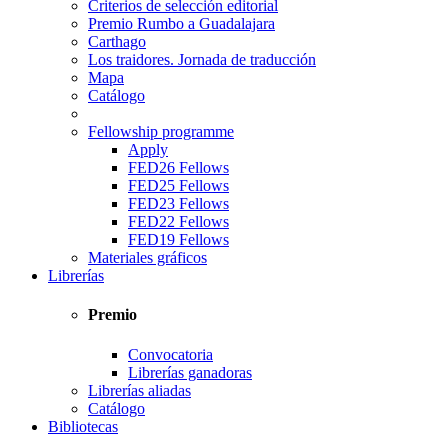
Criterios de selección editorial
Premio Rumbo a Guadalajara
Carthago
Los traidores. Jornada de traducción
Mapa
Catálogo
Fellowship programme
Apply
FED26 Fellows
FED25 Fellows
FED23 Fellows
FED22 Fellows
FED19 Fellows
Materiales gráficos
Librerías
Premio
Convocatoria
Librerías ganadoras
Librerías aliadas
Catálogo
Bibliotecas