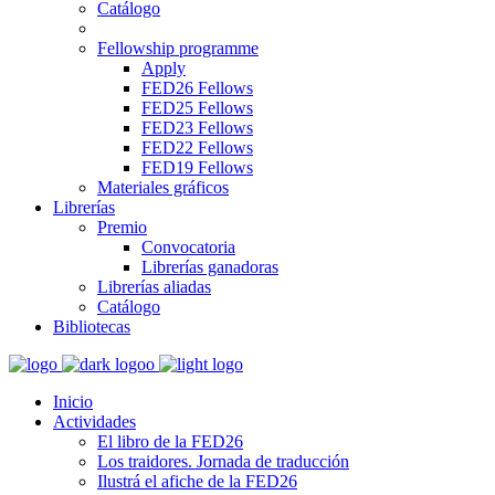
Catálogo
Fellowship programme
Apply
FED26 Fellows
FED25 Fellows
FED23 Fellows
FED22 Fellows
FED19 Fellows
Materiales gráficos
Librerías
Premio
Convocatoria
Librerías ganadoras
Librerías aliadas
Catálogo
Bibliotecas
Inicio
Actividades
El libro de la FED26
Los traidores. Jornada de traducción
Ilustrá el afiche de la FED26