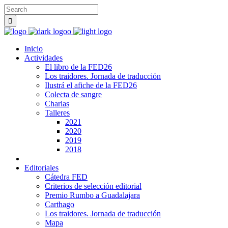
Inicio
Actividades
El libro de la FED26
Los traidores. Jornada de traducción
Ilustrá el afiche de la FED26
Colecta de sangre
Charlas
Talleres
2021
2020
2019
2018
Editoriales
Cátedra FED
Criterios de selección editorial
Premio Rumbo a Guadalajara
Carthago
Los traidores. Jornada de traducción
Mapa