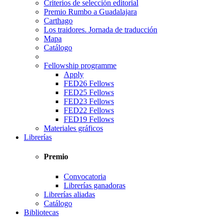
Criterios de selección editorial
Premio Rumbo a Guadalajara
Carthago
Los traidores. Jornada de traducción
Mapa
Catálogo
Fellowship programme
Apply
FED26 Fellows
FED25 Fellows
FED23 Fellows
FED22 Fellows
FED19 Fellows
Materiales gráficos
Librerías
Premio
Convocatoria
Librerías ganadoras
Librerías aliadas
Catálogo
Bibliotecas