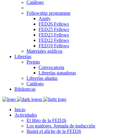
Catálogo
Fellowship programme
Apply
FED26 Fellows
FED25 Fellows
FED23 Fellows
FED22 Fellows
FED19 Fellows
Materiales gráficos
Librerías
Premio
Convocatoria
Librerías ganadoras
Librerías aliadas
Catálogo
Bibliotecas
Inicio
Actividades
El libro de la FED26
Los traidores. Jornada de traducción
Ilustrá el afiche de la FED26