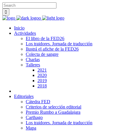
Inicio
Actividades
El libro de la FED26
Los traidores. Jornada de traducción
Ilustrá el afiche de la FED26
Colecta de sangre
Charlas
Talleres
2021
2020
2019
2018
Editoriales
Cátedra FED
Criterios de selección editorial
Premio Rumbo a Guadalajara
Carthago
Los traidores. Jornada de traducción
Mapa