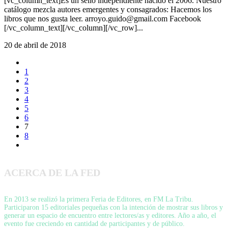
[vc_column_text]Es un sello independiente nacido el 2006. Nuestro
catálogo mezcla autores emergentes y consagrados: Hacemos los
libros que nos gusta leer. arroyo.guido@gmail.com Facebook
[/vc_column_text][/vc_column][/vc_row]...
20 de abril de 2018
1
2
3
4
5
6
7
8
ACERCA DE LA FED
En 2013 se realizó la primera Feria de Editores, en FM La Tribu.
Participaron 15 editoriales pequeñas con la intención de mostrar sus libros y
generar un espacio de encuentro entre lectores/as y editores. Año a año, el
evento fue creciendo en cantidad de participantes y de público.