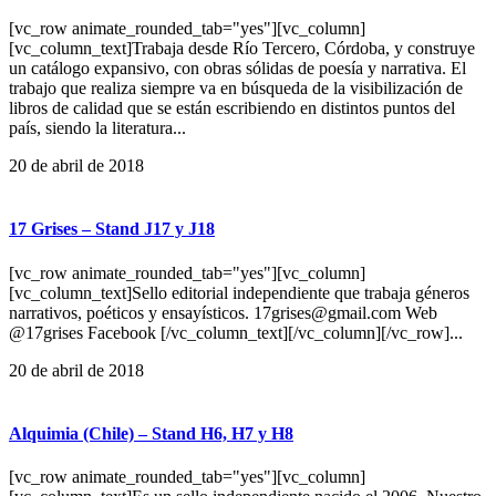
[vc_row animate_rounded_tab="yes"][vc_column]
[vc_column_text]Trabaja desde Río Tercero, Córdoba, y construye
un catálogo expansivo, con obras sólidas de poesía y narrativa. El
trabajo que realiza siempre va en búsqueda de la visibilización de
libros de calidad que se están escribiendo en distintos puntos del
país, siendo la literatura...
20 de abril de 2018
17 Grises – Stand J17 y J18
[vc_row animate_rounded_tab="yes"][vc_column]
[vc_column_text]Sello editorial independiente que trabaja géneros
narrativos, poéticos y ensayísticos. 17grises@gmail.com Web
@17grises Facebook [/vc_column_text][/vc_column][/vc_row]...
20 de abril de 2018
Alquimia (Chile) – Stand H6, H7 y H8
[vc_row animate_rounded_tab="yes"][vc_column]