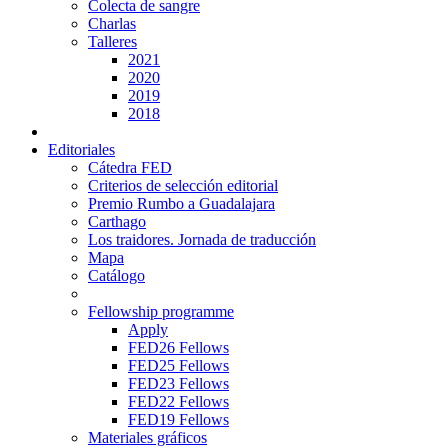
Colecta de sangre
Charlas
Talleres
2021
2020
2019
2018
Editoriales
Cátedra FED
Criterios de selección editorial
Premio Rumbo a Guadalajara
Carthago
Los traidores. Jornada de traducción
Mapa
Catálogo
Fellowship programme
Apply
FED26 Fellows
FED25 Fellows
FED23 Fellows
FED22 Fellows
FED19 Fellows
Materiales gráficos