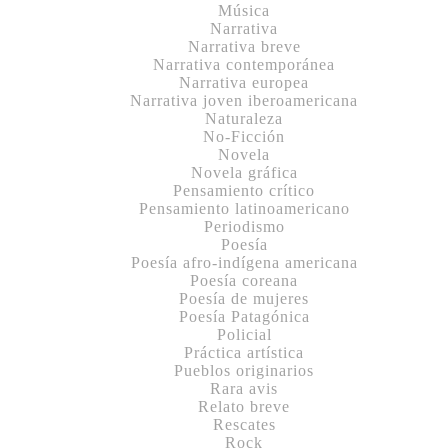
Música
Narrativa
Narrativa breve
Narrativa contemporánea
Narrativa europea
Narrativa joven iberoamericana
Naturaleza
No-Ficción
Novela
Novela gráfica
Pensamiento crítico
Pensamiento latinoamericano
Periodismo
Poesía
Poesía afro-indígena americana
Poesía coreana
Poesía de mujeres
Poesía Patagónica
Policial
Práctica artística
Pueblos originarios
Rara avis
Relato breve
Rescates
Rock