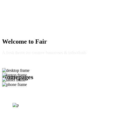
Welcome to
Fair
A fresh theme for creative businesses & individuals
Homepages