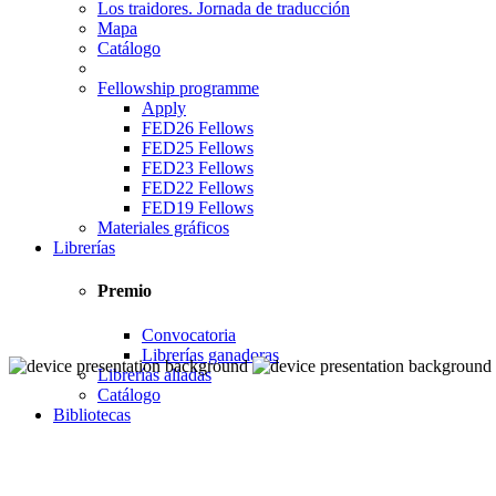
Los traidores. Jornada de traducción
Mapa
Catálogo
Fellowship programme
Apply
FED26 Fellows
FED25 Fellows
FED23 Fellows
FED22 Fellows
FED19 Fellows
Materiales gráficos
Librerías
Premio
Convocatoria
Librerías ganadoras
Librerías aliadas
Catálogo
Bibliotecas