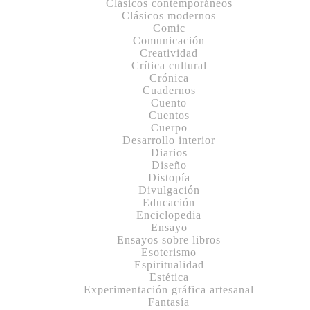
Clásicos contemporáneos
Clásicos modernos
Comic
Comunicación
Creatividad
Crítica cultural
Crónica
Cuadernos
Cuento
Cuentos
Cuerpo
Desarrollo interior
Diarios
Diseño
Distopía
Divulgación
Educación
Enciclopedia
Ensayo
Ensayos sobre libros
Esoterismo
Espiritualidad
Estética
Experimentación gráfica artesanal
Fantasía