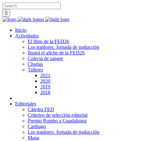
Inicio
Actividades
El libro de la FED26
Los traidores. Jornada de traducción
Ilustrá el afiche de la FED26
Colecta de sangre
Charlas
Talleres
2021
2020
2019
2018
Editoriales
Cátedra FED
Criterios de selección editorial
Premio Rumbo a Guadalajara
Carthago
Los traidores. Jornada de traducción
Mapa