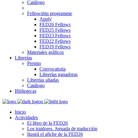
Catálogo
Fellowship programme
Apply
FED26 Fellows
FED25 Fellows
FED23 Fellows
FED22 Fellows
FED19 Fellows
Materiales gráficos
Librerías
Premio
Convocatoria
Librerías ganadoras
Librerías aliadas
Catálogo
Bibliotecas
Inicio
Actividades
El libro de la FED26
Los traidores. Jornada de traducción
Ilustrá el afiche de la FED26