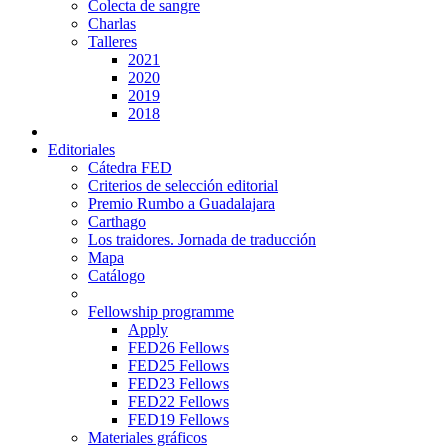
Colecta de sangre
Charlas
Talleres
2021
2020
2019
2018
Editoriales
Cátedra FED
Criterios de selección editorial
Premio Rumbo a Guadalajara
Carthago
Los traidores. Jornada de traducción
Mapa
Catálogo
Fellowship programme
Apply
FED26 Fellows
FED25 Fellows
FED23 Fellows
FED22 Fellows
FED19 Fellows
Materiales gráficos