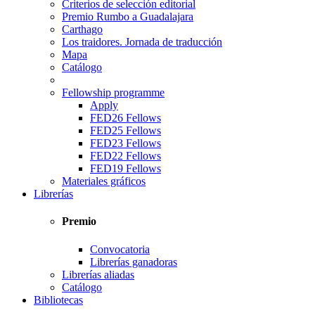
Criterios de selección editorial
Premio Rumbo a Guadalajara
Carthago
Los traidores. Jornada de traducción
Mapa
Catálogo
Fellowship programme
Apply
FED26 Fellows
FED25 Fellows
FED23 Fellows
FED22 Fellows
FED19 Fellows
Materiales gráficos
Librerías
Premio
Convocatoria
Librerías ganadoras
Librerías aliadas
Catálogo
Bibliotecas