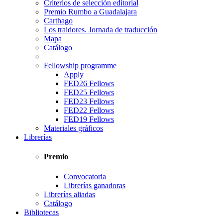
Criterios de selección editorial
Premio Rumbo a Guadalajara
Carthago
Los traidores. Jornada de traducción
Mapa
Catálogo
Fellowship programme
Apply
FED26 Fellows
FED25 Fellows
FED23 Fellows
FED22 Fellows
FED19 Fellows
Materiales gráficos
Librerías
Premio
Convocatoria
Librerías ganadoras
Librerías aliadas
Catálogo
Bibliotecas