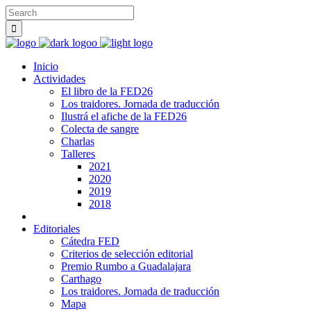
Inicio
Actividades
El libro de la FED26
Los traidores. Jornada de traducción
Ilustrá el afiche de la FED26
Colecta de sangre
Charlas
Talleres
2021
2020
2019
2018
Editoriales
Cátedra FED
Criterios de selección editorial
Premio Rumbo a Guadalajara
Carthago
Los traidores. Jornada de traducción
Mapa