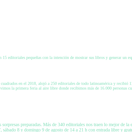
15 editoriales pequeñas con la intención de mostrar sus libros y generar un esp
uadrados en el 2018, alojó a 250 editoriales de todo latinoamérica y recibió 11
tuvimos la primera feria al aire libre donde recibimos más de 16.000 personas c
presas preparadas. Más de 340 editoriales nos traen lo mejor de la ed
, sábado 8 y domingo 9 de agosto de 14 a 21 h con entrada libre y gratu