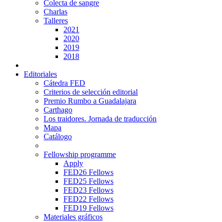
Colecta de sangre
Charlas
Talleres
2021
2020
2019
2018
Editoriales
Cátedra FED
Criterios de selección editorial
Premio Rumbo a Guadalajara
Carthago
Los traidores. Jornada de traducción
Mapa
Catálogo
Fellowship programme
Apply
FED26 Fellows
FED25 Fellows
FED23 Fellows
FED22 Fellows
FED19 Fellows
Materiales gráficos