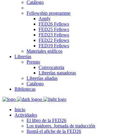
Catálogo
Fellowship programme
Apply
FED26 Fellows
FED25 Fellows
FED23 Fellows
FED22 Fellows
FED19 Fellows
Materiales gráficos
Librerías
Premio
Convocatoria
Librerías ganadoras
Librerías aliadas
Catálogo
Bibliotecas
Inicio
Actividades
El libro de la FED26
Los traidores. Jornada de traducción
Ilustrá el afiche de la FED26