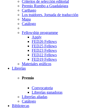
Criterios de selección editorial
Premio Rumbo a Guadalajara
Carthago
Los traidores. Jornada de traducción
Mapa
Catálogo
Fellowship programme
Apply
FED26 Fellows
FED25 Fellows
FED23 Fellows
FED22 Fellows
FED19 Fellows
Materiales gráficos
Librerías
Premio
Convocatoria
Librerías ganadoras
Librerías aliadas
Catálogo
Bibliotecas