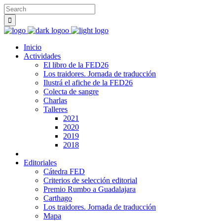
Inicio
Actividades
El libro de la FED26
Los traidores. Jornada de traducción
Ilustrá el afiche de la FED26
Colecta de sangre
Charlas
Talleres
2021
2020
2019
2018
Editoriales
Cátedra FED
Criterios de selección editorial
Premio Rumbo a Guadalajara
Carthago
Los traidores. Jornada de traducción
Mapa