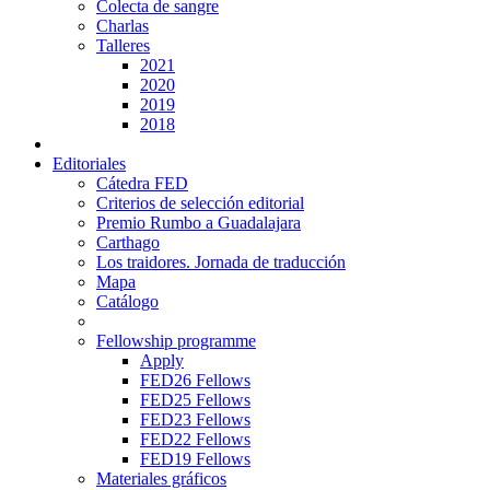
Colecta de sangre
Charlas
Talleres
2021
2020
2019
2018
Editoriales
Cátedra FED
Criterios de selección editorial
Premio Rumbo a Guadalajara
Carthago
Los traidores. Jornada de traducción
Mapa
Catálogo
Fellowship programme
Apply
FED26 Fellows
FED25 Fellows
FED23 Fellows
FED22 Fellows
FED19 Fellows
Materiales gráficos