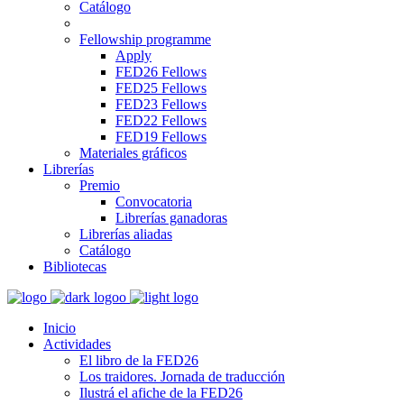
Catálogo
Fellowship programme
Apply
FED26 Fellows
FED25 Fellows
FED23 Fellows
FED22 Fellows
FED19 Fellows
Materiales gráficos
Librerías
Premio
Convocatoria
Librerías ganadoras
Librerías aliadas
Catálogo
Bibliotecas
Inicio
Actividades
El libro de la FED26
Los traidores. Jornada de traducción
Ilustrá el afiche de la FED26