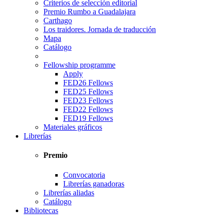
Criterios de selección editorial
Premio Rumbo a Guadalajara
Carthago
Los traidores. Jornada de traducción
Mapa
Catálogo
Fellowship programme
Apply
FED26 Fellows
FED25 Fellows
FED23 Fellows
FED22 Fellows
FED19 Fellows
Materiales gráficos
Librerías
Premio
Convocatoria
Librerías ganadoras
Librerías aliadas
Catálogo
Bibliotecas