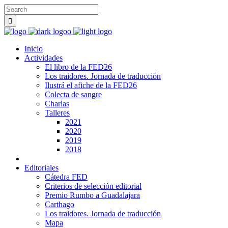
Inicio
Actividades
El libro de la FED26
Los traidores. Jornada de traducción
Ilustrá el afiche de la FED26
Colecta de sangre
Charlas
Talleres
2021
2020
2019
2018
Editoriales
Cátedra FED
Criterios de selección editorial
Premio Rumbo a Guadalajara
Carthago
Los traidores. Jornada de traducción
Mapa