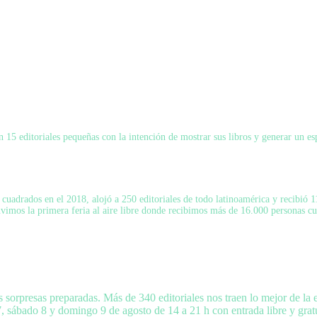
15 editoriales pequeñas con la intención de mostrar sus libros y generar un esp
uadrados en el 2018, alojó a 250 editoriales de todo latinoamérica y recibió 11
tuvimos la primera feria al aire libre donde recibimos más de 16.000 personas c
presas preparadas. Más de 340 editoriales nos traen lo mejor de la ed
, sábado 8 y domingo 9 de agosto de 14 a 21 h con entrada libre y gratu