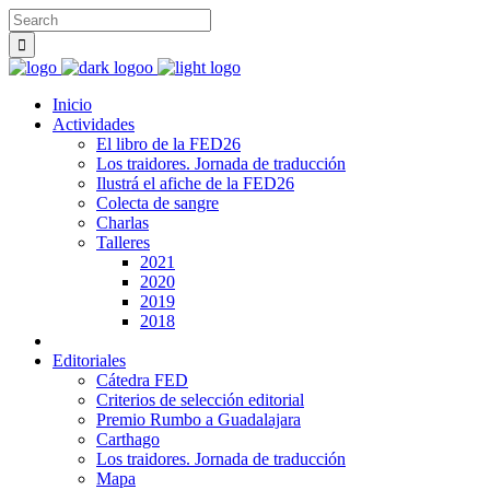
Inicio
Actividades
El libro de la FED26
Los traidores. Jornada de traducción
Ilustrá el afiche de la FED26
Colecta de sangre
Charlas
Talleres
2021
2020
2019
2018
Editoriales
Cátedra FED
Criterios de selección editorial
Premio Rumbo a Guadalajara
Carthago
Los traidores. Jornada de traducción
Mapa