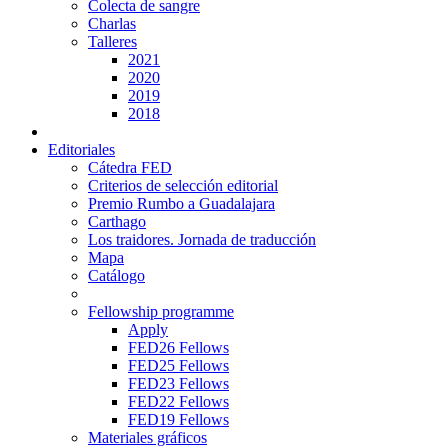
Colecta de sangre
Charlas
Talleres
2021
2020
2019
2018
Editoriales
Cátedra FED
Criterios de selección editorial
Premio Rumbo a Guadalajara
Carthago
Los traidores. Jornada de traducción
Mapa
Catálogo
Fellowship programme
Apply
FED26 Fellows
FED25 Fellows
FED23 Fellows
FED22 Fellows
FED19 Fellows
Materiales gráficos