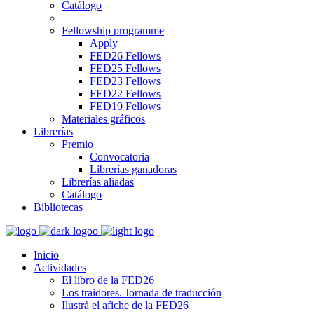
Catálogo
Fellowship programme
Apply
FED26 Fellows
FED25 Fellows
FED23 Fellows
FED22 Fellows
FED19 Fellows
Materiales gráficos
Librerías
Premio
Convocatoria
Librerías ganadoras
Librerías aliadas
Catálogo
Bibliotecas
Inicio
Actividades
El libro de la FED26
Los traidores. Jornada de traducción
Ilustrá el afiche de la FED26