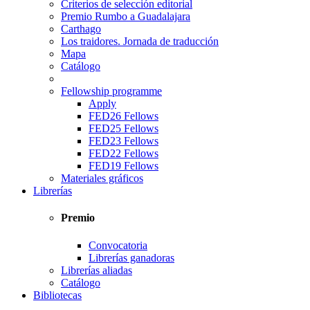
Criterios de selección editorial
Premio Rumbo a Guadalajara
Carthago
Los traidores. Jornada de traducción
Mapa
Catálogo
Fellowship programme
Apply
FED26 Fellows
FED25 Fellows
FED23 Fellows
FED22 Fellows
FED19 Fellows
Materiales gráficos
Librerías
Premio
Convocatoria
Librerías ganadoras
Librerías aliadas
Catálogo
Bibliotecas