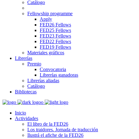
Catálogo
Fellowship programme
Apply
FED26 Fellows
FED25 Fellows
FED23 Fellows
FED22 Fellows
FED19 Fellows
Materiales gráficos
Librerías
Premio
Convocatoria
Librerías ganadoras
Librerías aliadas
Catálogo
Bibliotecas
Inicio
Actividades
El libro de la FED26
Los traidores. Jornada de traducción
Ilustrá el afiche de la FED26