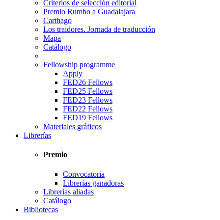
Criterios de selección editorial
Premio Rumbo a Guadalajara
Carthago
Los traidores. Jornada de traducción
Mapa
Catálogo
Fellowship programme
Apply
FED26 Fellows
FED25 Fellows
FED23 Fellows
FED22 Fellows
FED19 Fellows
Materiales gráficos
Librerías
Premio
Convocatoria
Librerías ganadoras
Librerías aliadas
Catálogo
Bibliotecas