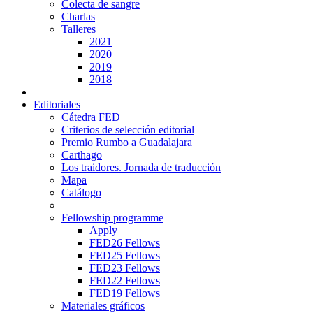
Colecta de sangre
Charlas
Talleres
2021
2020
2019
2018
Editoriales
Cátedra FED
Criterios de selección editorial
Premio Rumbo a Guadalajara
Carthago
Los traidores. Jornada de traducción
Mapa
Catálogo
Fellowship programme
Apply
FED26 Fellows
FED25 Fellows
FED23 Fellows
FED22 Fellows
FED19 Fellows
Materiales gráficos