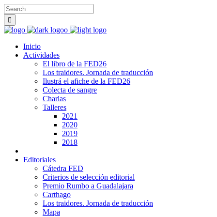
Inicio
Actividades
El libro de la FED26
Los traidores. Jornada de traducción
Ilustrá el afiche de la FED26
Colecta de sangre
Charlas
Talleres
2021
2020
2019
2018
Editoriales
Cátedra FED
Criterios de selección editorial
Premio Rumbo a Guadalajara
Carthago
Los traidores. Jornada de traducción
Mapa