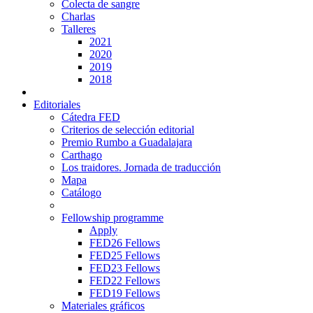
Colecta de sangre
Charlas
Talleres
2021
2020
2019
2018
Editoriales
Cátedra FED
Criterios de selección editorial
Premio Rumbo a Guadalajara
Carthago
Los traidores. Jornada de traducción
Mapa
Catálogo
Fellowship programme
Apply
FED26 Fellows
FED25 Fellows
FED23 Fellows
FED22 Fellows
FED19 Fellows
Materiales gráficos