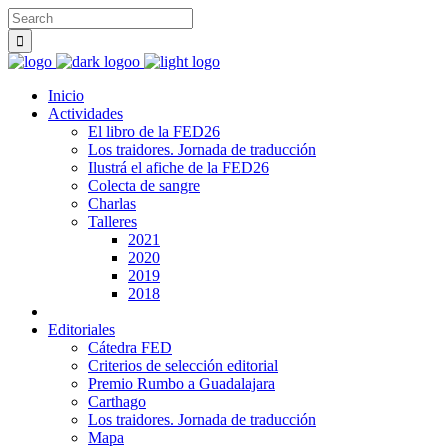
Inicio
Actividades
El libro de la FED26
Los traidores. Jornada de traducción
Ilustrá el afiche de la FED26
Colecta de sangre
Charlas
Talleres
2021
2020
2019
2018
Editoriales
Cátedra FED
Criterios de selección editorial
Premio Rumbo a Guadalajara
Carthago
Los traidores. Jornada de traducción
Mapa