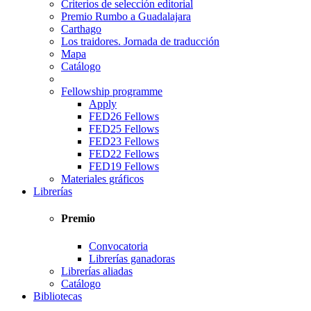
Criterios de selección editorial
Premio Rumbo a Guadalajara
Carthago
Los traidores. Jornada de traducción
Mapa
Catálogo
Fellowship programme
Apply
FED26 Fellows
FED25 Fellows
FED23 Fellows
FED22 Fellows
FED19 Fellows
Materiales gráficos
Librerías
Premio
Convocatoria
Librerías ganadoras
Librerías aliadas
Catálogo
Bibliotecas