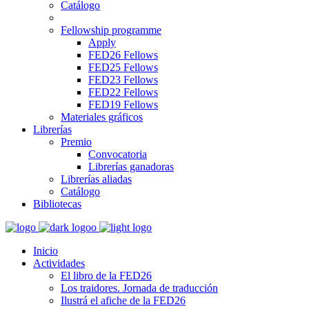
Catálogo
Fellowship programme
Apply
FED26 Fellows
FED25 Fellows
FED23 Fellows
FED22 Fellows
FED19 Fellows
Materiales gráficos
Librerías
Premio
Convocatoria
Librerías ganadoras
Librerías aliadas
Catálogo
Bibliotecas
Inicio
Actividades
El libro de la FED26
Los traidores. Jornada de traducción
Ilustrá el afiche de la FED26