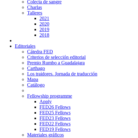
Colecta de sangre
Charlas
Talleres
2021
2020
2019
2018
Editoriales
Cátedra FED
Criterios de selección editorial
Premio Rumbo a Guadalajara
Carthago
Los traidores. Jornada de traducción
Mapa
Catálogo
Fellowship programme
Apply
FED26 Fellows
FED25 Fellows
FED23 Fellows
FED22 Fellows
FED19 Fellows
Materiales gráficos