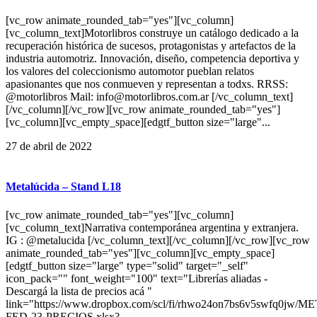
[vc_row animate_rounded_tab="yes"][vc_column]
[vc_column_text]Motorlibros construye un catálogo dedicado a la
recuperación histórica de sucesos, protagonistas y artefactos de la
industria automotriz. Innovación, diseño, competencia deportiva y
los valores del coleccionismo automotor pueblan relatos
apasionantes que nos conmueven y representan a todxs. RRSS:
@motorlibros Mail: info@motorlibros.com.ar [/vc_column_text]
[/vc_column][/vc_row][vc_row animate_rounded_tab="yes"]
[vc_column][vc_empty_space][edgtf_button size="large"...
27 de abril de 2022
Metalúcida – Stand L18
[vc_row animate_rounded_tab="yes"][vc_column]
[vc_column_text]Narrativa contemporánea argentina y extranjera.
IG : @metalucida [/vc_column_text][/vc_column][/vc_row][vc_row
animate_rounded_tab="yes"][vc_column][vc_empty_space]
[edgtf_button size="large" type="solid" target="_self"
icon_pack="" font_weight="100" text="Librerías aliadas -
Descargá la lista de precios acá "
link="https://www.dropbox.com/scl/fi/rhwo24on7bs6v5swfq0jw
FED-23-PRECIOS.xlsx?