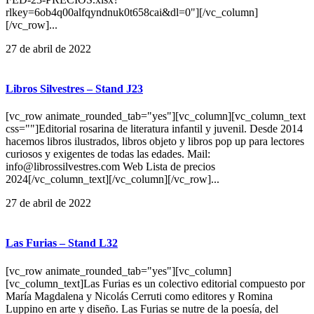
rlkey=6ob4q00alfqyndnuk0t658cai&dl=0"][/vc_column]
[/vc_row]...
27 de abril de 2022
Libros Silvestres – Stand J23
[vc_row animate_rounded_tab="yes"][vc_column][vc_column_text
css=""]Editorial rosarina de literatura infantil y juvenil. Desde 2014
hacemos libros ilustrados, libros objeto y libros pop up para lectores
curiosos y exigentes de todas las edades. Mail:
info@librossilvestres.com Web Lista de precios
2024[/vc_column_text][/vc_column][/vc_row]...
27 de abril de 2022
Las Furias – Stand L32
[vc_row animate_rounded_tab="yes"][vc_column]
[vc_column_text]Las Furias es un colectivo editorial compuesto por
María Magdalena y Nicolás Cerruti como editores y Romina
Luppino en arte y diseño. Las Furias se nutre de la poesía, del