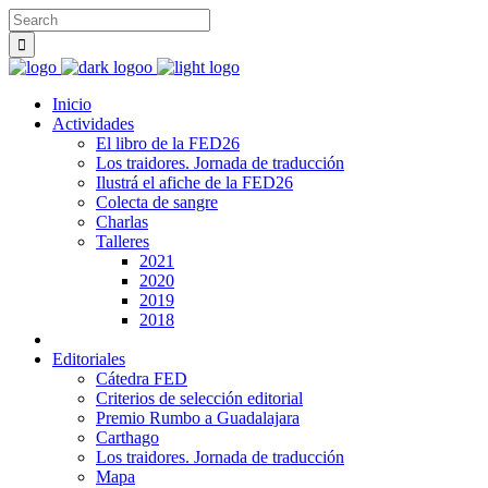
Inicio
Actividades
El libro de la FED26
Los traidores. Jornada de traducción
Ilustrá el afiche de la FED26
Colecta de sangre
Charlas
Talleres
2021
2020
2019
2018
Editoriales
Cátedra FED
Criterios de selección editorial
Premio Rumbo a Guadalajara
Carthago
Los traidores. Jornada de traducción
Mapa