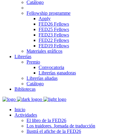
Catálogo
Fellowship programme
Apply
FED26 Fellows
FED25 Fellows
FED23 Fellows
FED22 Fellows
FED19 Fellows
Materiales gráficos
Librerías
Premio
Convocatoria
Librerías ganadoras
Librerías aliadas
Catálogo
Bibliotecas
Inicio
Actividades
El libro de la FED26
Los traidores. Jornada de traducción
Ilustrá el afiche de la FED26