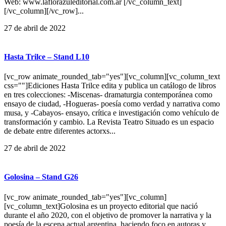
Web: www.laflorazuleditorial.com.ar [/vc_column_text]
[/vc_column][/vc_row]...
27 de abril de 2022
Hasta Trilce – Stand L10
[vc_row animate_rounded_tab="yes"][vc_column][vc_column_text
css=""]Ediciones Hasta Trilce edita y publica un catálogo de libros
en tres colecciones: -Miscenas- dramaturgia contemporánea como
ensayo de ciudad, -Hogueras- poesía como verdad y narrativa como
musa, y -Cabayos- ensayo, crítica e investigación como vehículo de
transformación y cambio. La Revista Teatro Situado es un espacio
de debate entre diferentes actorxs...
27 de abril de 2022
Golosina – Stand G26
[vc_row animate_rounded_tab="yes"][vc_column]
[vc_column_text]Golosina es un proyecto editorial que nació
durante el año 2020, con el objetivo de promover la narrativa y la
poesía de la escena actual argentina, haciendo foco en autoras y