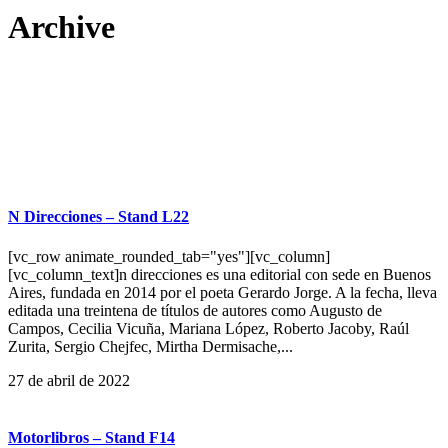
Archive
N Direcciones – Stand L22
[vc_row animate_rounded_tab="yes"][vc_column]
[vc_column_text]n direcciones es una editorial con sede en Buenos
Aires, fundada en 2014 por el poeta Gerardo Jorge. A la fecha, lleva
editada una treintena de títulos de autores como Augusto de
Campos, Cecilia Vicuña, Mariana López, Roberto Jacoby, Raúl
Zurita, Sergio Chejfec, Mirtha Dermisache,...
27 de abril de 2022
Motorlibros – Stand F14