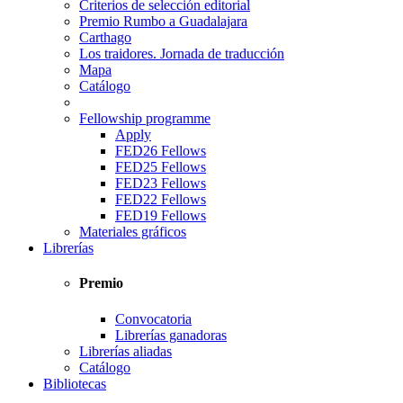
Criterios de selección editorial
Premio Rumbo a Guadalajara
Carthago
Los traidores. Jornada de traducción
Mapa
Catálogo
Fellowship programme
Apply
FED26 Fellows
FED25 Fellows
FED23 Fellows
FED22 Fellows
FED19 Fellows
Materiales gráficos
Librerías
Premio
Convocatoria
Librerías ganadoras
Librerías aliadas
Catálogo
Bibliotecas