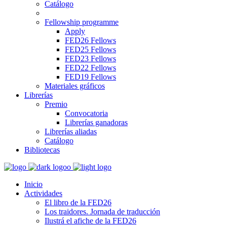
Catálogo
Fellowship programme
Apply
FED26 Fellows
FED25 Fellows
FED23 Fellows
FED22 Fellows
FED19 Fellows
Materiales gráficos
Librerías
Premio
Convocatoria
Librerías ganadoras
Librerías aliadas
Catálogo
Bibliotecas
Inicio
Actividades
El libro de la FED26
Los traidores. Jornada de traducción
Ilustrá el afiche de la FED26