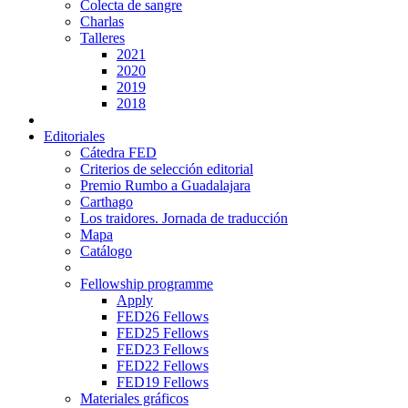
Colecta de sangre
Charlas
Talleres
2021
2020
2019
2018
Editoriales
Cátedra FED
Criterios de selección editorial
Premio Rumbo a Guadalajara
Carthago
Los traidores. Jornada de traducción
Mapa
Catálogo
Fellowship programme
Apply
FED26 Fellows
FED25 Fellows
FED23 Fellows
FED22 Fellows
FED19 Fellows
Materiales gráficos