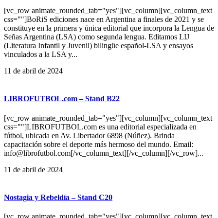
[vc_row animate_rounded_tab="yes"][vc_column][vc_column_text
css=""]BoRiS ediciones nace en Argentina a finales de 2021 y se
constituye en la primera y única editorial que incorpora la Lengua de
Señas Argentina (LSA) como segunda lengua. Editamos LIJ
(Literatura Infantil y Juvenil) bilingüe español-LSA y ensayos
vinculados a la LSA y...
11 de abril de 2024
LIBROFUTBOL.com – Stand B22
[vc_row animate_rounded_tab="yes"][vc_column][vc_column_text
css=""]LIBROFUTBOL.com es una editorial especializada en
fútbol, ubicada en Av. Libertador 6898 (Núñez). Brinda
capacitación sobre el deporte más hermoso del mundo. Email:
info@librofutbol.com[/vc_column_text][/vc_column][/vc_row]...
11 de abril de 2024
Nostagia y Rebeldía – Stand C20
[vc_row animate_rounded_tab="yes"][vc_column][vc_column_text