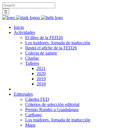
Inicio
Actividades
El libro de la FED26
Los traidores. Jornada de traducción
Ilustrá el afiche de la FED26
Colecta de sangre
Charlas
Talleres
2021
2020
2019
2018
Editoriales
Cátedra FED
Criterios de selección editorial
Premio Rumbo a Guadalajara
Carthago
Los traidores. Jornada de traducción
Mapa