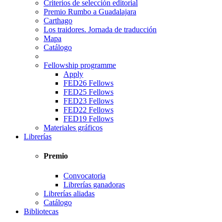
Criterios de selección editorial
Premio Rumbo a Guadalajara
Carthago
Los traidores. Jornada de traducción
Mapa
Catálogo
Fellowship programme
Apply
FED26 Fellows
FED25 Fellows
FED23 Fellows
FED22 Fellows
FED19 Fellows
Materiales gráficos
Librerías
Premio
Convocatoria
Librerías ganadoras
Librerías aliadas
Catálogo
Bibliotecas