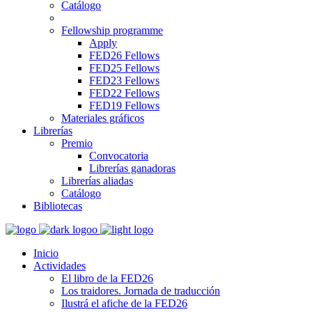
Catálogo
Fellowship programme
Apply
FED26 Fellows
FED25 Fellows
FED23 Fellows
FED22 Fellows
FED19 Fellows
Materiales gráficos
Librerías
Premio
Convocatoria
Librerías ganadoras
Librerías aliadas
Catálogo
Bibliotecas
Inicio
Actividades
El libro de la FED26
Los traidores. Jornada de traducción
Ilustrá el afiche de la FED26