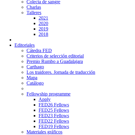
Colecta de sangre
Charlas
Talleres
2021
2020
2019
2018
Editoriales
Cátedra FED
Criterios de selección editorial
Premio Rumbo a Guadalajara
Carthago
Los traidores. Jornada de traducción
Mapa
Catálogo
Fellowship programme
Apply
FED26 Fellows
FED25 Fellows
FED23 Fellows
FED22 Fellows
FED19 Fellows
Materiales gráficos