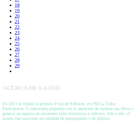
18
19
20
21
22
23
24
25
26
27
28
29
ACERCA DE LA FED
En 2013 se realizó la primera Feria de Editores, en FM La Tribu.
Participaron 15 editoriales pequeñas con la intención de mostrar sus libros y
generar un espacio de encuentro entre lectores/as y editores. Año a año, el
evento fue creciendo en cantidad de participantes y de público.