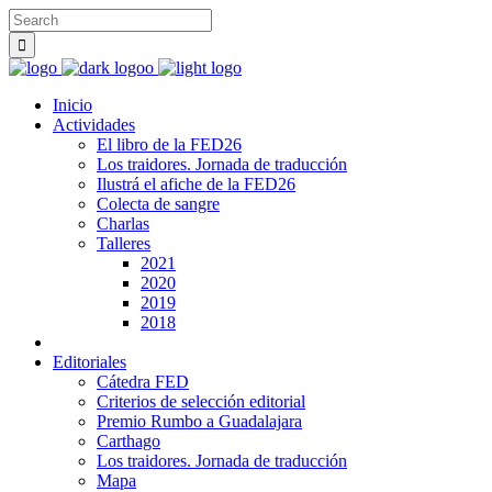
Inicio
Actividades
El libro de la FED26
Los traidores. Jornada de traducción
Ilustrá el afiche de la FED26
Colecta de sangre
Charlas
Talleres
2021
2020
2019
2018
Editoriales
Cátedra FED
Criterios de selección editorial
Premio Rumbo a Guadalajara
Carthago
Los traidores. Jornada de traducción
Mapa