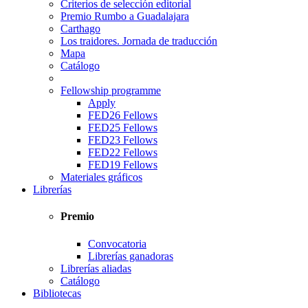
Criterios de selección editorial
Premio Rumbo a Guadalajara
Carthago
Los traidores. Jornada de traducción
Mapa
Catálogo
Fellowship programme
Apply
FED26 Fellows
FED25 Fellows
FED23 Fellows
FED22 Fellows
FED19 Fellows
Materiales gráficos
Librerías
Premio
Convocatoria
Librerías ganadoras
Librerías aliadas
Catálogo
Bibliotecas