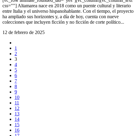
[vc_row animate_rounded_tab="yes"][vc_column][vc_column_text
css=""] Altamarea nace en 2018 como un puente cultural y literario
entre Italia y el universo hispanohablante. Con el tiempo, el proyecto
ha ampliado sus horizontes y, a día de hoy, cuenta con nueve
colecciones que incluyen ficción y no ficción de corte político...
12 de febrero de 2025
1
2
3
4
5
6
7
8
9
10
11
12
13
14
15
16
17