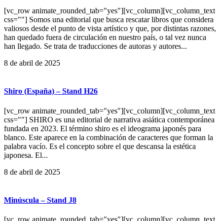
[vc_row animate_rounded_tab="yes"][vc_column][vc_column_text
css=""] Somos una editorial que busca rescatar libros que considera
valiosos desde el punto de vista artístico y que, por distintas razones,
han quedado fuera de circulación en nuestro país, o tal vez nunca
han llegado. Se trata de traducciones de autoras y autores...
8 de abril de 2025
Shiro (España) – Stand H26
[vc_row animate_rounded_tab="yes"][vc_column][vc_column_text
css=""] SHIRO es una editorial de narrativa asiática contemporánea
fundada en 2023. El término shiro es el ideograma japonés para
blanco. Este aparece en la combinación de caracteres que forman la
palabra vacío. Es el concepto sobre el que descansa la estética
japonesa. El...
8 de abril de 2025
Minúscula – Stand J8
[vc_row animate_rounded_tab="yes"][vc_column][vc_column_text