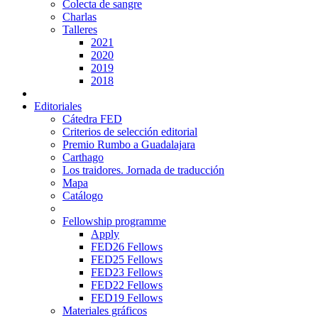
Colecta de sangre
Charlas
Talleres
2021
2020
2019
2018
Editoriales
Cátedra FED
Criterios de selección editorial
Premio Rumbo a Guadalajara
Carthago
Los traidores. Jornada de traducción
Mapa
Catálogo
Fellowship programme
Apply
FED26 Fellows
FED25 Fellows
FED23 Fellows
FED22 Fellows
FED19 Fellows
Materiales gráficos