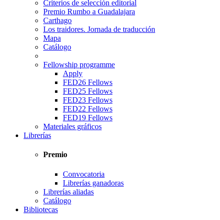
Criterios de selección editorial
Premio Rumbo a Guadalajara
Carthago
Los traidores. Jornada de traducción
Mapa
Catálogo
Fellowship programme
Apply
FED26 Fellows
FED25 Fellows
FED23 Fellows
FED22 Fellows
FED19 Fellows
Materiales gráficos
Librerías
Premio
Convocatoria
Librerías ganadoras
Librerías aliadas
Catálogo
Bibliotecas