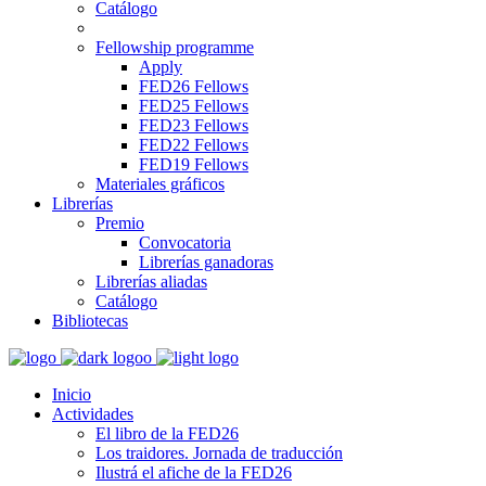
Catálogo
Fellowship programme
Apply
FED26 Fellows
FED25 Fellows
FED23 Fellows
FED22 Fellows
FED19 Fellows
Materiales gráficos
Librerías
Premio
Convocatoria
Librerías ganadoras
Librerías aliadas
Catálogo
Bibliotecas
Inicio
Actividades
El libro de la FED26
Los traidores. Jornada de traducción
Ilustrá el afiche de la FED26