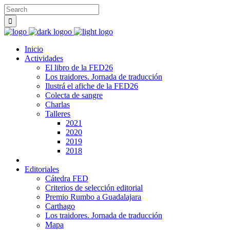
Inicio
Actividades
El libro de la FED26
Los traidores. Jornada de traducción
Ilustrá el afiche de la FED26
Colecta de sangre
Charlas
Talleres
2021
2020
2019
2018
Editoriales
Cátedra FED
Criterios de selección editorial
Premio Rumbo a Guadalajara
Carthago
Los traidores. Jornada de traducción
Mapa