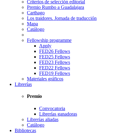
Criterios de selección editorial
Premio Rumbo a Guadalajara
Carthago
Los traidores. Jornada de traducción
Mapa
Catálogo
Fellowship programme
Apply
FED26 Fellows
FED25 Fellows
FED23 Fellows
FED22 Fellows
FED19 Fellows
Materiales gráficos
Librerías
Premio
Convocatoria
Librerías ganadoras
Librerías aliadas
Catálogo
Bibliotecas