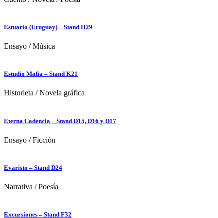
Estuario (Uruguay) – Stand H29
Ensayo
/
Música
Estudio Mafia – Stand K21
Historieta
/
Novela gráfica
Eterna Cadencia – Stand D15, D16 y D17
Ensayo
/
Ficción
Evaristo – Stand D24
Narrativa
/
Poesía
Excursiones – Stand F32