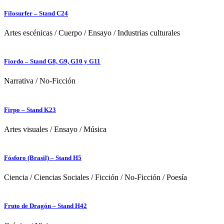
Filosurfer – Stand C24
Artes escénicas
/
Cuerpo
/
Ensayo
/
Industrias culturales
Fiordo – Stand G8, G9, G10 y G11
Narrativa
/
No-Ficción
Firpo – Stand K23
Artes visuales
/
Ensayo
/
Música
Fósforo (Brasil) – Stand H5
Ciencia
/
Ciencias Sociales
/
Ficción
/
No-Ficción
/
Poesía
Fruto de Dragón – Stand H42