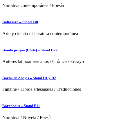
Narrativa contemporánea
/
Poesía
Baltasara – Stand I30
Arte y ciencia
/
Literatura contemporánea
Banda propia (Chile) – Stand H22
Autores latinoamericanos
/
Crónica
/
Ensayo
Barba de Abejas – Stand D1 y D2
Fanzine
/
Libros artesanales
/
Traducciones
Bärenhaus – Stand F11
Narrativa
/
Novela
/
Poesía