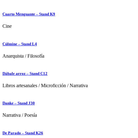
Cuarto Menguante – Stand K9
Cine
Cúlmine – Stand L4
Anarquista
/
Filosofía
Dábale arroz – Stand C12
Libros artesanales
/
Microficción
/
Narrativa
Danke – Stand J30
Narrativa
/
Poesía
De Parado – Stand K26