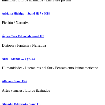
Infantiles
/
Libros ilustrados
/
Literatura juvenil
Adriana Hidalgo – Stand H17 y H18
Ficción
/
Narrativa
Ágnes Casa Editorial- Stand I20
Distopía
/
Fantasía
/
Narrativa
Akal – Stands G22 y G23
Humanidades
/
Literaturas del Sur
/
Pensamiento latinoamericano
Albino – Stand F46
Artes visuales
/
Libros ilustrados
Almadía (México) – Stand F3