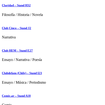
Claridad – Stand H32
Filosofía
/
Historia
/
Novela
Club Cinco – Stand J2
Narrativa
Club HEM – Stand E27
Ensayo
/
Narrativa
/
Poesía
Clubdefans (Chile) – Stand I23
Ensayo
/
Música
/
Periodismo
Comic.ar – Stand A18
Comic