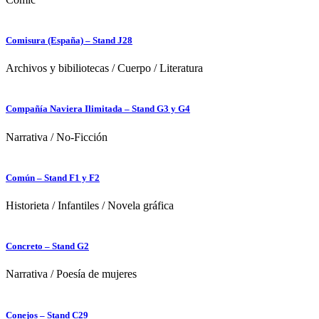
Comisura (España) – Stand J28
Archivos y bibiliotecas
/
Cuerpo
/
Literatura
Compañía Naviera Ilimitada – Stand G3 y G4
Narrativa
/
No-Ficción
Común – Stand F1 y F2
Historieta
/
Infantiles
/
Novela gráfica
Concreto – Stand G2
Narrativa
/
Poesía de mujeres
Conejos – Stand C29