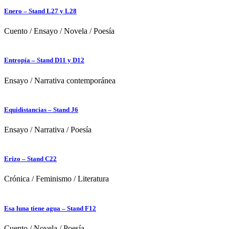
Enero – Stand L27 y L28
Cuento
/
Ensayo
/
Novela
/
Poesía
Entropía – Stand D11 y D12
Ensayo
/
Narrativa contemporánea
Equidistancias – Stand J6
Ensayo
/
Narrativa
/
Poesía
Erizo – Stand C22
Crónica
/
Feminismo
/
Literatura
Esa luna tiene agua – Stand F12
Cuento
/
Novela
/
Poesía