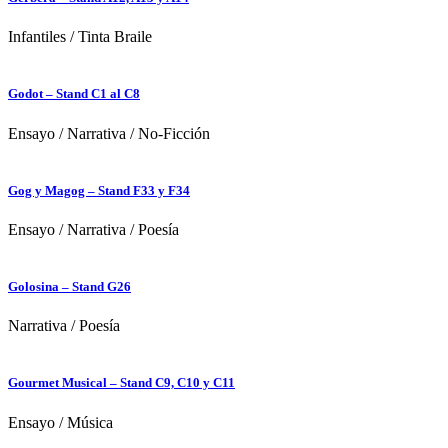
Infantiles
/
Tinta Braile
Godot – Stand C1 al C8
Ensayo
/
Narrativa
/
No-Ficción
Gog y Magog – Stand F33 y F34
Ensayo
/
Narrativa
/
Poesía
Golosina – Stand G26
Narrativa
/
Poesía
Gourmet Musical – Stand C9, C10 y C11
Ensayo
/
Música