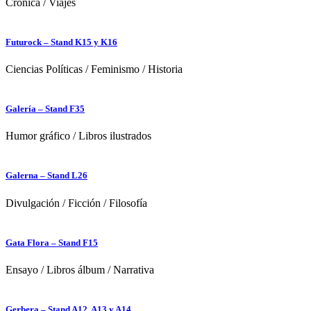
Crónica
/
Viajes
Futurock – Stand K15 y K16
Ciencias Políticas
/
Feminismo
/
Historia
Galería – Stand F35
Humor gráfico
/
Libros ilustrados
Galerna – Stand L26
Divulgación
/
Ficción
/
Filosofía
Gata Flora – Stand F15
Ensayo
/
Libros álbum
/
Narrativa
Gerbera – Stand A12, A13 y A14