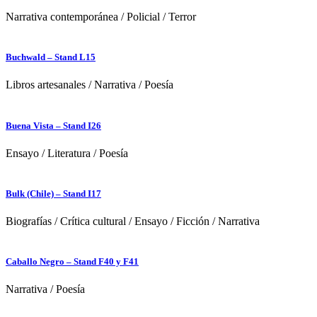
Narrativa contemporánea
/
Policial
/
Terror
Buchwald – Stand L15
Libros artesanales
/
Narrativa
/
Poesía
Buena Vista – Stand I26
Ensayo
/
Literatura
/
Poesía
Bulk (Chile) – Stand I17
Biografías
/
Crítica cultural
/
Ensayo
/
Ficción
/
Narrativa
Caballo Negro – Stand F40 y F41
Narrativa
/
Poesía