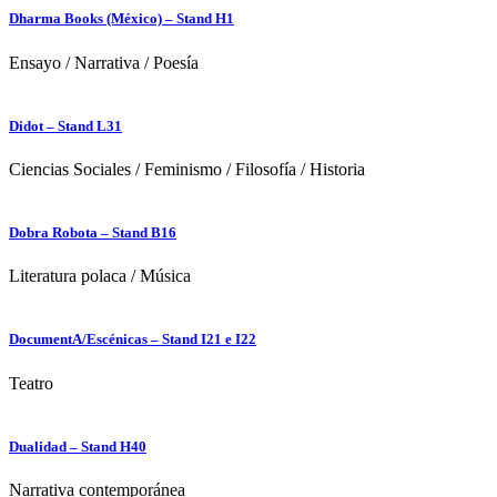
Dharma Books (México) – Stand H1
Ensayo
/
Narrativa
/
Poesía
Didot – Stand L31
Ciencias Sociales
/
Feminismo
/
Filosofía
/
Historia
Dobra Robota – Stand B16
Literatura polaca
/
Música
DocumentA/Escénicas – Stand I21 e I22
Teatro
Dualidad – Stand H40
Narrativa contemporánea