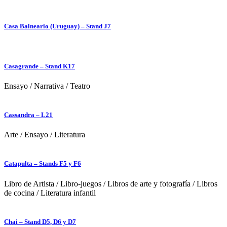
Casa Balneario (Uruguay) – Stand J7
Casagrande – Stand K17
Ensayo
/
Narrativa
/
Teatro
Cassandra – L21
Arte
/
Ensayo
/
Literatura
Catapulta – Stands F5 y F6
Libro de Artista
/
Libro-juegos
/
Libros de arte y fotografía
/
Libros
de cocina
/
Literatura infantil
Chai – Stand D5, D6 y D7